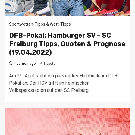
Sportwetten-Tipps & Wett-Tipps
DFB-Pokal: Hamburger SV – SC
Freiburg Tipps, Quoten & Prognose
(19.04.2022)
4 Jahren ago
Tippsta
Am 19. April steht ein packendes Halbfinale im DFB-
Pokal an: Der HSV trifft im heimischen
Volksparkstadion auf den SC Freiburg....