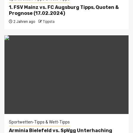
1. FSV Mainz vs. FC Augsburg Tipps, Quoten &
Prognose (17.02.2024)
2 Jahren ago
Tippsta
Sportwetten-Tipps & Wett-Tipps
Arminia Bielefeld vs. SpVgg Unterhaching