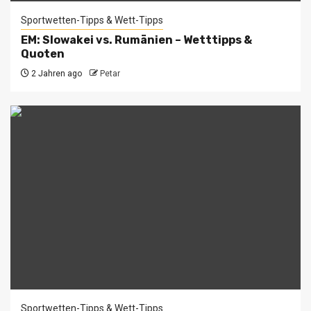
Sportwetten-Tipps & Wett-Tipps
EM: Slowakei vs. Rumänien – Wetttipps &
Quoten
2 Jahren ago
Petar
Sportwetten-Tipps & Wett-Tipps