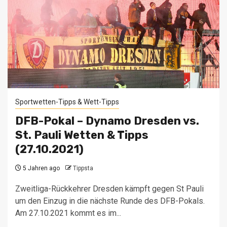
Sportwetten-Tipps & Wett-Tipps
DFB-Pokal – Dynamo Dresden vs.
St. Pauli Wetten & Tipps
(27.10.2021)
5 Jahren ago
Tippsta
Zweitliga-Rückkehrer Dresden kämpft gegen St Pauli
um den Einzug in die nächste Runde des DFB-Pokals.
Am 27.10.2021 kommt es im...