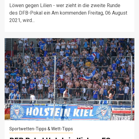
Löwen gegen Lilien - wer zieht in die zweite Runde
des DFB-Pokal ein Am kommenden Freitag, 06 August
2021, wird...
Sportwetten-Tipps & Wett-Tipps