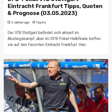
Eintracht Frankfurt Tipps, Quoten
& Prognose (03.05.2023)
3 Jahren ago
Tippsta
Der VfB Stuttgart befindet sich aktuell im
Abstiegskampf, aber im DFB Pokal-Halbfinale treffen
sie auf den Favoriten Eintracht Frankfurt. Hier...