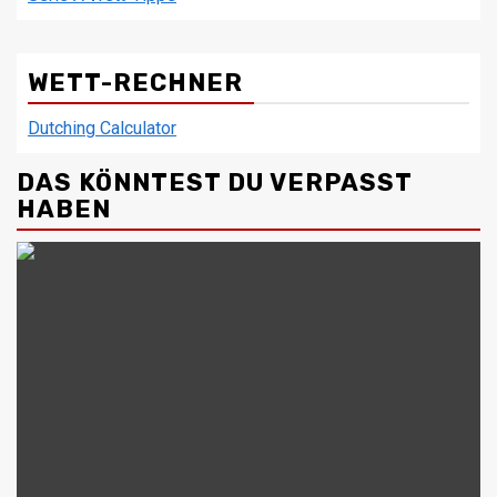
WETT-RECHNER
Dutching Calculator
DAS KÖNNTEST DU VERPASST
HABEN