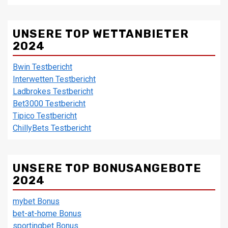
UNSERE TOP WETTANBIETER
2024
Bwin Testbericht
Interwetten Testbericht
Ladbrokes Testbericht
Bet3000 Testbericht
Tipico Testbericht
ChillyBets Testbericht
UNSERE TOP BONUSANGEBOTE
2024
mybet Bonus
bet-at-home Bonus
sportingbet Bonus