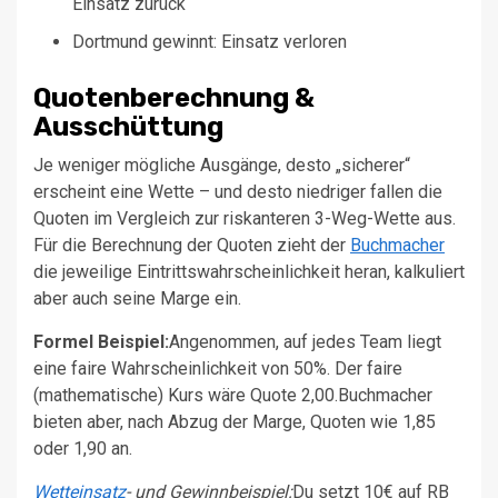
Einsatz zurück
Dortmund gewinnt: Einsatz verloren
Quotenberechnung &
Ausschüttung
Je weniger mögliche Ausgänge, desto „sicherer“
erscheint eine Wette – und desto niedriger fallen die
Quoten im Vergleich zur riskanteren 3-Weg-Wette aus.
Für die Berechnung der Quoten zieht der
Buchmacher
die jeweilige Eintrittswahrscheinlichkeit heran, kalkuliert
aber auch seine Marge ein.
Formel Beispiel:
Angenommen, auf jedes Team liegt
eine faire Wahrscheinlichkeit von 50%. Der faire
(mathematische) Kurs wäre Quote 2,00.Buchmacher
bieten aber, nach Abzug der Marge, Quoten wie 1,85
oder 1,90 an.
Wetteinsatz
- und Gewinnbeispiel:
Du setzt 10€ auf RB