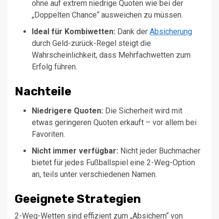
ohne auf extrem niedrige Quoten wie bei der
„Doppelten Chance“ ausweichen zu müssen.
Ideal für Kombiwetten:
Dank der
Absicherung
durch Geld-zurück-Regel steigt die
Wahrscheinlichkeit, dass Mehrfachwetten zum
Erfolg führen.
Nachteile
Niedrigere Quoten:
Die Sicherheit wird mit
etwas geringeren Quoten erkauft – vor allem bei
Favoriten.
Nicht immer verfügbar:
Nicht jeder Buchmacher
bietet für jedes Fußballspiel eine 2-Weg-Option
an, teils unter verschiedenen Namen.
Geeignete Strategien
2-Weg-Wetten sind effizient zum „Absichern“ von