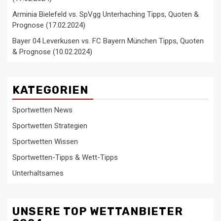
Arminia Bielefeld vs. SpVgg Unterhaching Tipps, Quoten &
Prognose (17.02.2024)
Bayer 04 Leverkusen vs. FC Bayern München Tipps, Quoten
& Prognose (10.02.2024)
KATEGORIEN
Sportwetten News
Sportwetten Strategien
Sportwetten Wissen
Sportwetten-Tipps & Wett-Tipps
Unterhaltsames
UNSERE TOP WETTANBIETER