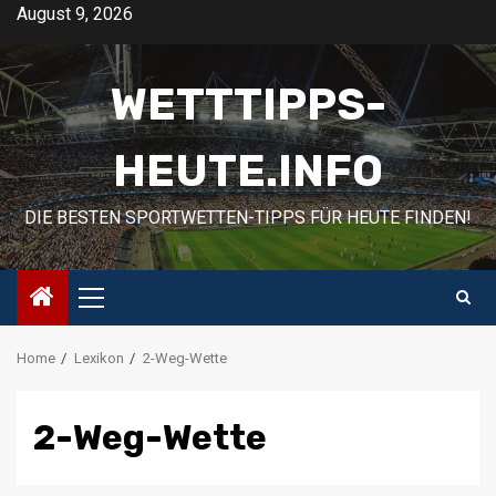
August 9, 2026
WETTTIPPS-
HEUTE.INFO
DIE BESTEN SPORTWETTEN-TIPPS FÜR HEUTE FINDEN!
Home
Lexikon
2-Weg-Wette
2-Weg-Wette