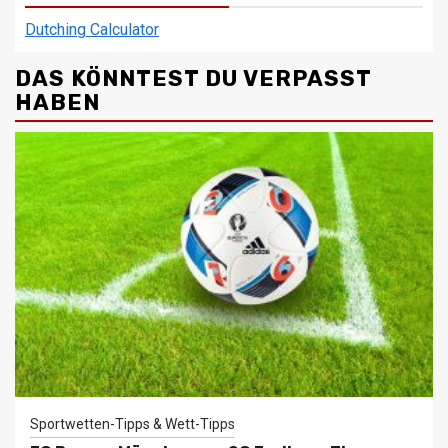
Dutching Calculator
DAS KÖNNTEST DU VERPASST
HABEN
Sportwetten-Tipps & Wett-Tipps