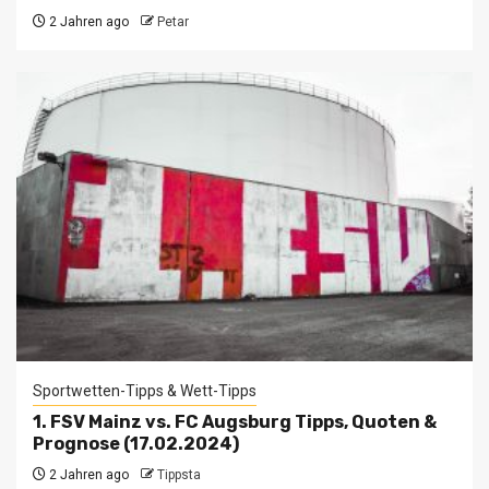
2 Jahren ago
Petar
Sportwetten-Tipps & Wett-Tipps
1. FSV Mainz vs. FC Augsburg Tipps, Quoten &
Prognose (17.02.2024)
2 Jahren ago
Tippsta