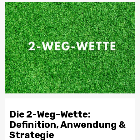
Die 2-Weg-Wette:
Definition, Anwendung &
Strategie