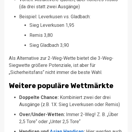
(da drei statt zwei Ausgänge)
Beispiel: Leverkusen vs. Gladbach:
Sieg Leverkusen 1,95
Remis 3,80
Sieg Gladbach 3,90
Als Alternative zur 2-Weg-Wette bietet die 3-Weg-
Siegwette größere Potenziale, ist aber für
„Sicherheitsfans“ nicht immer die beste Wahl.
Weitere populäre Wettmärkte
Doppelte Chance:
Kombiniert zwei der drei
Ausgänge (z.B. 1X: Sieg Leverkusen oder Remis)
Over/Under-Wetten:
Immer 2-Weg! Z. B. „Über
2,5 Tore“ oder „Unter 2,5 Tore“
Handicap und
Asian Handicap
:
Hier werden auch