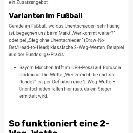
ein Zusatzangebot.
Varianten im Fußball
Gerade im Fußball, wo das Unentschieden sehr häufig
ist, begegnen uns beim Markt „Wer kommt weiter?“
oder bei „Sieg ohne Unentschieden“ (Draw-No-
Bet/Head-to-Head) klassische 2-Weg-Wetten. Beispiel
aus der Bundesliga-Praxis:
Bayern München trifft im DFB-Pokal auf Borussia
Dortmund. Die Wette „Wer erreicht die nächste
Runde?“ ist per Definition eine 2-Weg-Wette –
Unentschieden fallen hier raus, da ein Sieger
ermittelt wird.
So funktioniert eine 2-