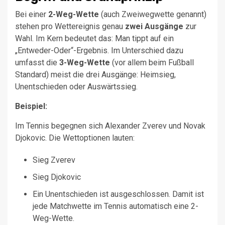
Bei einer
2-Weg-Wette
(auch Zweiwegwette genannt)
stehen pro Wettereignis genau
zwei Ausgänge
zur
Wahl. Im Kern bedeutet das: Man tippt auf ein
„Entweder-Oder“-Ergebnis. Im Unterschied dazu
umfasst die
3-Weg-Wette
(vor allem beim Fußball
Standard) meist die drei Ausgänge: Heimsieg,
Unentschieden oder Auswärtssieg.
Beispiel:
Im Tennis begegnen sich Alexander Zverev und Novak
Djokovic. Die Wettoptionen lauten:
Sieg Zverev
Sieg Djokovic
Ein Unentschieden ist ausgeschlossen. Damit ist
jede Matchwette im Tennis automatisch eine 2-
Weg-Wette.