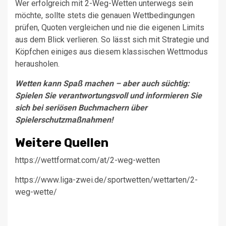
Wer erfolgreich mit 2-Weg-Wetten unterwegs sein
möchte, sollte stets die genauen Wettbedingungen
prüfen, Quoten vergleichen und nie die eigenen Limits
aus dem Blick verlieren. So lässt sich mit Strategie und
Köpfchen einiges aus diesem klassischen Wettmodus
herausholen.
Wetten kann Spaß machen – aber auch süchtig:
Spielen Sie verantwortungsvoll und informieren Sie
sich bei seriösen Buchmachern über
Spielerschutzmaßnahmen!
Weitere Quellen
https://wettformat.com/at/2-weg-wetten
https://www.liga-zwei.de/sportwetten/wettarten/2-
weg-wette/