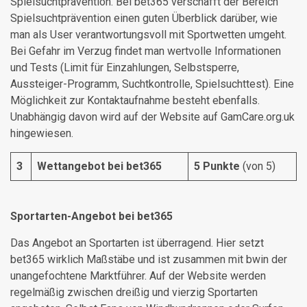
Spielsuchtprävention. Bei bet365 verschafft der Bereich
Spielsuchtprävention einen guten Überblick darüber, wie
man als User verantwortungsvoll mit Sportwetten umgeht.
Bei Gefahr im Verzug findet man wertvolle Informationen
und Tests (Limit für Einzahlungen, Selbstsperre,
Aussteiger-Programm, Suchtkontrolle, Spielsuchttest). Eine
Möglichkeit zur Kontaktaufnahme besteht ebenfalls.
Unabhängig davon wird auf der Website auf GamCare.org.uk
hingewiesen.
3
Wettangebot bei bet365
5 Punkte
(von 5)
Sportarten-Angebot bei bet365
Das Angebot an Sportarten ist überragend. Hier setzt
bet365 wirklich Maßstäbe und ist zusammen mit bwin der
unangefochtene Marktführer. Auf der Website werden
regelmäßig zwischen dreißig und vierzig Sportarten