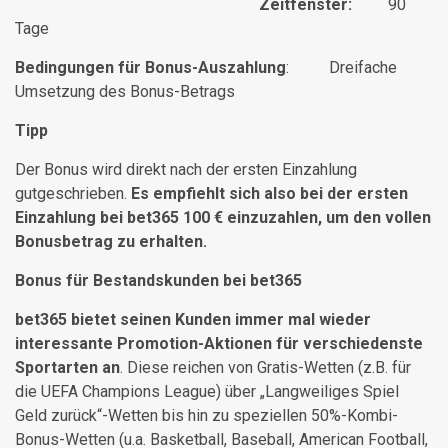
Zeitfenster:
90
Tage
Bedingungen für Bonus-Auszahlung
: Dreifache
Umsetzung des Bonus-Betrags
Tipp
Der Bonus wird direkt nach der ersten Einzahlung
gutgeschrieben.
Es empfiehlt sich also bei der ersten
Einzahlung bei bet365 100 € einzuzahlen, um den vollen
Bonusbetrag zu erhalten.
Bonus für Bestandskunden bei bet365
bet365 bietet seinen Kunden immer mal wieder
interessante Promotion-Aktionen für verschiedenste
Sportarten an
. Diese reichen von Gratis-Wetten (z.B. für
die UEFA Champions League) über „Langweiliges Spiel
Geld zurück“-Wetten bis hin zu speziellen 50%-Kombi-
Bonus-Wetten (u.a. Basketball, Baseball, American Football,