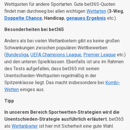
Wettquoten für andere Sportarten. Gute bet365-Quoten
findet man durchweg bei allen wichtigen
Wettarten
(
3-Weg
,
Doppelte Chance
,
Handicap
,
genaues Ergebnis
etc.).
Besonderheiten bei bet365
Anders als bei vielen Wettanbietern gibt es keine großen
Schwankungen zwischen populären Wettbewerben
(
Bundesliga
,
UEFA Champions League
,
Premier League
etc.)
und den unteren Spielklassen. Ebenfalls ist uns im Rahmen
des Tests aufgefallen, dass bet365 mit seinen
Unentschieden-Wettquoten regelmäßig in der
Spitzenklasse liegt. Das macht insbesondere bei
Kombi-
Wetten
einiges aus.
Tipp
In unserem Bereich Sportwetten-Strategien wird die
Unentschieden-Strategie ausführlich erläutert.
bet365
als
Wettanbieter
ist hier mit Sicherheit eine gute Wahl.