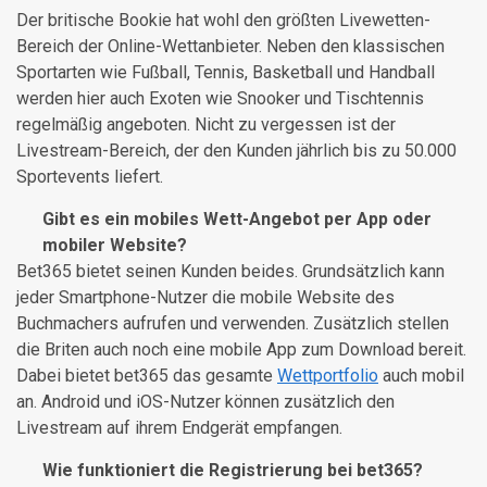
Der britische Bookie hat wohl den größten Livewetten-
Bereich der Online-Wettanbieter. Neben den klassischen
Sportarten wie Fußball, Tennis, Basketball und Handball
werden hier auch Exoten wie Snooker und Tischtennis
regelmäßig angeboten. Nicht zu vergessen ist der
Livestream-Bereich, der den Kunden jährlich bis zu 50.000
Sportevents liefert.
Gibt es ein mobiles Wett-Angebot per App oder
mobiler Website?
Bet365 bietet seinen Kunden beides. Grundsätzlich kann
jeder Smartphone-Nutzer die mobile Website des
Buchmachers aufrufen und verwenden. Zusätzlich stellen
die Briten auch noch eine mobile App zum Download bereit.
Dabei bietet bet365 das gesamte
Wettportfolio
auch mobil
an. Android und iOS-Nutzer können zusätzlich den
Livestream auf ihrem Endgerät empfangen.
Wie funktioniert die Registrierung bei bet365?