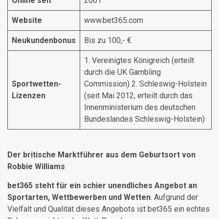
Online seit
2001
Website
www.bet365.com
Neukundenbonus
Bis zu 100,- €
1. Vereinigtes Königreich (erteilt
durch die UK Gambling
Sportwetten-
Commission) 2. Schleswig-Holstein
Lizenzen
(seit Mai 2012, erteilt durch das
Innenministerium des deutschen
Bundeslandes Schleswig-Holstein)
Der britische Marktführer aus dem Geburtsort von
Robbie Williams
bet365 steht für ein schier unendliches Angebot an
Sportarten, Wettbewerben und Wetten
. Aufgrund der
Vielfalt und Qualität dieses Angebots ist bet365 ein echtes