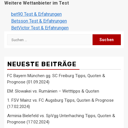
Weitere Wettanbieter im Test
bet90 Test & Erfahrungen
Betsson Test & Erfahrungen
BetVictor Test & Erfahrungen
NEUESTE BEITRÄGE
FC Bayern München gg. SC Freiburg Tipps, Quoten &
Prognose (01.09.2024)
EM: Slowakei vs. Rumänien – Wetttipps & Quoten
1. FSV Mainz vs. FC Augsburg Tipps, Quoten & Prognose
(17.02.2024)
Arminia Bielefeld vs. SpVgg Unterhaching Tipps, Quoten &
Prognose (17.02.2024)