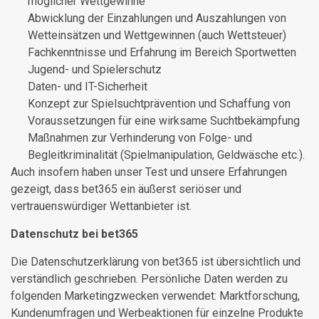
möglicher Wettgewinne
Abwicklung der Einzahlungen und Auszahlungen von
Wetteinsätzen und Wettgewinnen (auch Wettsteuer)
Fachkenntnisse und Erfahrung im Bereich Sportwetten
Jugend- und Spielerschutz
Daten- und IT-Sicherheit
Konzept zur Spielsuchtprävention und Schaffung von
Voraussetzungen für eine wirksame Suchtbekämpfung
Maßnahmen zur Verhinderung von Folge- und
Begleitkriminalität (Spielmanipulation, Geldwäsche etc.).
Auch insofern haben unser Test und unsere Erfahrungen
gezeigt, dass bet365 ein äußerst seriöser und
vertrauenswürdiger Wettanbieter ist.
Datenschutz bei bet365
Die Datenschutzerklärung von bet365 ist übersichtlich und
verständlich geschrieben. Persönliche Daten werden zu
folgenden Marketingzwecken verwendet: Marktforschung,
Kundenumfragen und Werbeaktionen für einzelne Produkte