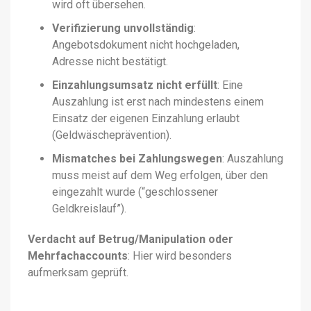
wird oft übersehen.
Verifizierung unvollständig
:
Angebotsdokument nicht hochgeladen,
Adresse nicht bestätigt.
Einzahlungsumsatz nicht erfüllt
: Eine
Auszahlung ist erst nach mindestens einem
Einsatz der eigenen Einzahlung erlaubt
(Geldwäscheprävention).
Mismatches bei Zahlungswegen
: Auszahlung
muss meist auf dem Weg erfolgen, über den
eingezahlt wurde (“geschlossener
Geldkreislauf”).
Verdacht auf Betrug/Manipulation oder
Mehrfachaccounts
: Hier wird besonders
aufmerksam geprüft.