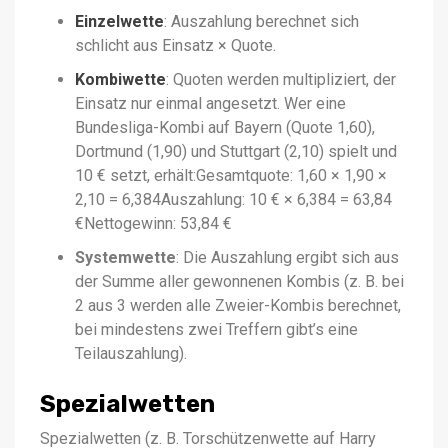
Einzelwette
: Auszahlung berechnet sich
schlicht aus Einsatz × Quote.
Kombiwette
: Quoten werden multipliziert, der
Einsatz nur einmal angesetzt. Wer eine
Bundesliga-Kombi auf Bayern (Quote 1,60),
Dortmund (1,90) und Stuttgart (2,10) spielt und
10 € setzt, erhält:Gesamtquote: 1,60 × 1,90 ×
2,10 = 6,384Auszahlung: 10 € × 6,384 = 63,84
€Nettogewinn: 53,84 €
Systemwette
: Die Auszahlung ergibt sich aus
der Summe aller gewonnenen Kombis (z. B. bei
2 aus 3 werden alle Zweier-Kombis berechnet,
bei mindestens zwei Treffern gibt’s eine
Teilauszahlung).
Spezialwetten
Spezialwetten (z. B. Torschützenwette auf Harry