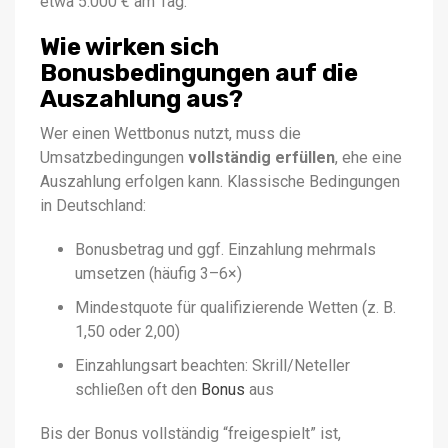
etwa 5.000 € am Tag.
Wie wirken sich
Bonusbedingungen auf die
Auszahlung aus?
Wer einen Wettbonus nutzt, muss die
Umsatzbedingungen
vollständig erfüllen
, ehe eine
Auszahlung erfolgen kann. Klassische Bedingungen
in Deutschland:
Bonusbetrag und ggf. Einzahlung mehrmals
umsetzen (häufig 3–6×)
Mindestquote für qualifizierende Wetten (z. B.
1,50 oder 2,00)
Einzahlungsart beachten: Skrill/Neteller
schließen oft den
Bonus
aus
Bis der Bonus vollständig “freigespielt” ist,