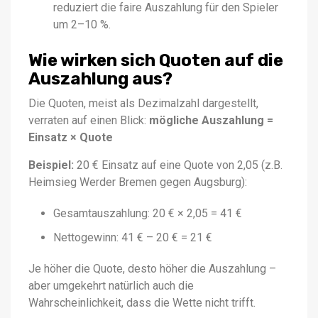
reduziert die faire Auszahlung für den Spieler
um 2–10 %.
Wie wirken sich Quoten auf die
Auszahlung aus?
Die Quoten, meist als Dezimalzahl dargestellt,
verraten auf einen Blick:
mögliche Auszahlung =
Einsatz × Quote
Beispiel:
20 € Einsatz auf eine Quote von 2,05 (z.B.
Heimsieg Werder Bremen gegen Augsburg):
Gesamtauszahlung: 20 € × 2,05 = 41 €
Nettogewinn: 41 € – 20 € = 21 €
Je höher die Quote, desto höher die Auszahlung –
aber umgekehrt natürlich auch die
Wahrscheinlichkeit, dass die Wette nicht trifft.