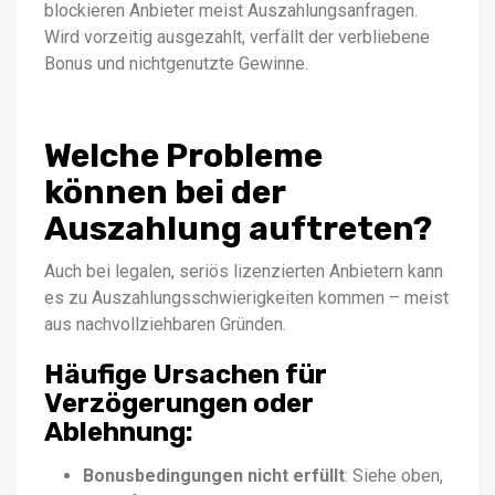
blockieren Anbieter meist Auszahlungsanfragen.
Wird vorzeitig ausgezahlt, verfällt der verbliebene
Bonus und nichtgenutzte Gewinne.
Welche Probleme
können bei der
Auszahlung auftreten?
Auch bei legalen, seriös lizenzierten Anbietern kann
es zu Auszahlungsschwierigkeiten kommen – meist
aus nachvollziehbaren Gründen.
Häufige Ursachen für
Verzögerungen oder
Ablehnung:
Bonusbedingungen nicht erfüllt
: Siehe oben,