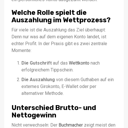
Welche Rolle spielt die
Auszahlung im Wettprozess?
Für viele ist die Auszahlung das Ziel überhaupt:
Denn nur was auf dem eigenen Konto landet, ist
echter Profit. In der Praxis gibt es zwei zentrale
Momente:
Die Gutschrift
auf das
Wettkonto
nach
erfolgreichem Tippschein.
Die Auszahlung
von diesem Guthaben auf ein
externes Girokonto, E-Wallet oder per
alternativer Methode.
Unterschied Brutto- und
Nettogewinn
Nicht verwechseln: Der
Buchmacher
zeigt meist den