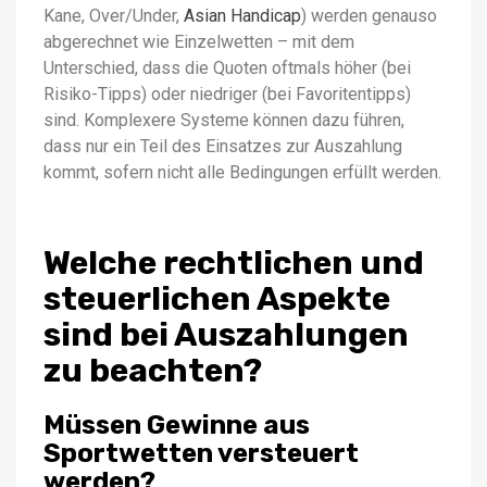
Kane, Over/Under,
Asian Handicap
) werden genauso
abgerechnet wie Einzelwetten – mit dem
Unterschied, dass die Quoten oftmals höher (bei
Risiko-Tipps) oder niedriger (bei Favoritentipps)
sind. Komplexere Systeme können dazu führen,
dass nur ein Teil des Einsatzes zur Auszahlung
kommt, sofern nicht alle Bedingungen erfüllt werden.
Welche rechtlichen und
steuerlichen Aspekte
sind bei Auszahlungen
zu beachten?
Müssen Gewinne aus
Sportwetten versteuert
werden?