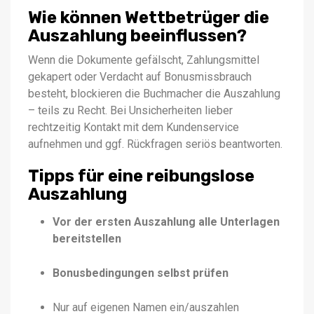
Wie können Wettbetrüger die
Auszahlung beeinflussen?
Wenn die Dokumente gefälscht, Zahlungsmittel
gekapert oder Verdacht auf Bonusmissbrauch
besteht, blockieren die Buchmacher die Auszahlung
– teils zu Recht. Bei Unsicherheiten lieber
rechtzeitig Kontakt mit dem Kundenservice
aufnehmen und ggf. Rückfragen seriös beantworten.
Tipps für eine reibungslose
Auszahlung
Vor der ersten Auszahlung alle Unterlagen
bereitstellen
Bonusbedingungen selbst prüfen
Nur auf eigenen Namen ein/auszahlen