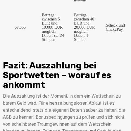
Beträge
Beträge
zwischen 5
zwischen 40
EUR und
EUR und
Scheck und
bet365
10.000 EUR
20.000 EUR
Click2Pay
möglich.
möglich.
Dauer: ca. 24
Dauer: 1
Stunden
Stunde
Fazit: Auszahlung bei
Sportwetten – worauf es
ankommt
Die Auszahlung ist der Moment, in dem ein Wettschein zu
barem Geld wird. Für einen reibungslosen Ablauf ist es
entscheidend, stets die eigenen Daten sauber zu halten, die
AGB zu kennen, Bonusbedingungen zu prüfen und sich nicht
von scheinbaren Traumgewinnen auf dem Wettschein