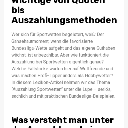
Wichtige von Quoten
bis
Auszahlungsmethoden
Wer sich für Sportwetten begeistert, weiß: Der
Gänsehautmoment, wenn die favorisierte
Bundesliga-Wette aufgeht und das eigene Guthaben
wächst, ist unbezahlbar. Aber wie funktioniert die
Auszahlung bei Sportwetten eigentlich genau?
Welche Fallstricke warten hier auf Wettfreunde und
was machen Profi-Tipper anders als Hobbywetter?
In diesem Lexikon-Artikel nehmen wir das Thema
“Auszahlung Sportwetten” unter die Lupe – seriös,
sachlich und mit praktischen Bundesliga-Beispielen.
Was versteht man unter