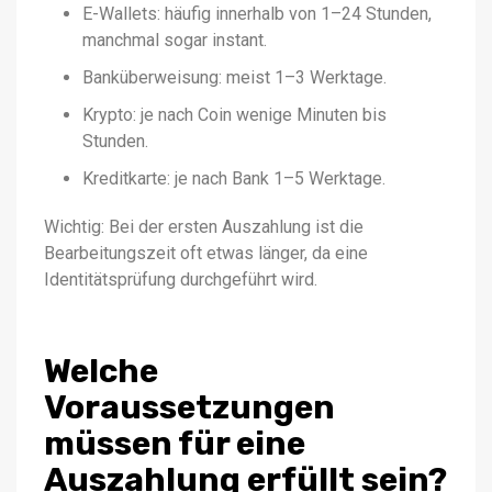
E-Wallets: häufig innerhalb von 1–24 Stunden,
manchmal sogar instant.
Banküberweisung: meist 1–3 Werktage.
Krypto: je nach Coin wenige Minuten bis
Stunden.
Kreditkarte: je nach Bank 1–5 Werktage.
Wichtig: Bei der ersten Auszahlung ist die
Bearbeitungszeit oft etwas länger, da eine
Identitätsprüfung durchgeführt wird.
Welche
Voraussetzungen
müssen für eine
Auszahlung erfüllt sein?