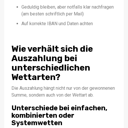
Geduldig bleiben, aber notfalls klar nachfragen
(am besten schriftlich per Mail)
Auf korrekte IBAN und Daten achten
Wie verhält sich die
Auszahlung bei
unterschiedlichen
Wettarten?
Die Auszahlung hängt nicht nur von der gewonnenen
Summe, sondern auch von der Wettart ab.
Unterschiede bei einfachen,
kombinierten oder
Systemwetten