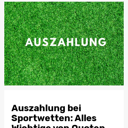
Auszahlung bei
Sportwetten: Alles