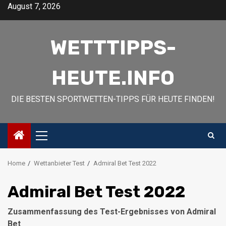
August 7, 2026
WETTTIPPS-
HEUTE.INFO
DIE BESTEN SPORTWETTEN-TIPPS FÜR HEUTE FINDEN!
Home
Wettanbieter Test
Admiral Bet Test 2022
Admiral Bet Test 2022
Zusammenfassung des Test-Ergebnisses von Admiral
Bet