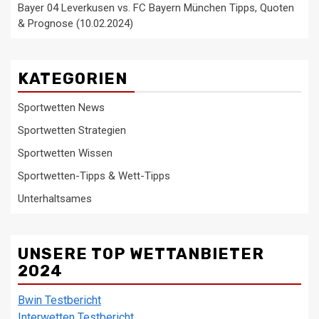
Bayer 04 Leverkusen vs. FC Bayern München Tipps, Quoten
& Prognose (10.02.2024)
KATEGORIEN
Sportwetten News
Sportwetten Strategien
Sportwetten Wissen
Sportwetten-Tipps & Wett-Tipps
Unterhaltsames
UNSERE TOP WETTANBIETER
2024
Bwin Testbericht
Interwetten Testbericht