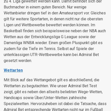
zu 4. Liga gewettet werden kann. Damit befindet sich der
Buchmacher in einem guten Bereich. Nur wenige
Wettanbieter dringen tief in den Amateursport vor. Gleiches
gilt für weitere Sportarten, in denen nicht nur die obersten
Ligen und Wettbewerbe bewettet werden können. Im
Basketball finden sich beispielsweise neben der NBA auch
Wetten aus der Entwicklungsliga G League sowie der
Damenliga WNBA wieder. Einen großen Pluspunkt gibt es
zudem für die Tiefe im Tennis. Selbst auf Spiele der
unterklassigen UTR-Wettbewerbe kann bei Admiral Bet
gesetzt werden.
Wettarten
Mit Blick auf das Wettangebot gilt es abschließend, die
Wettarten zu begutachten. Wie unser Admiral Bet Test
zeigt, gibt es neben den allseits beliebten Wege-Wetten,
Handicaps sowie Über/Unter-Wetten zahlreiche
Spezialwetten. Hervorzuheben ist dabei die Tatsache, dass
Admiral Bet entsprechende Wettarten nicht nur im Fußball