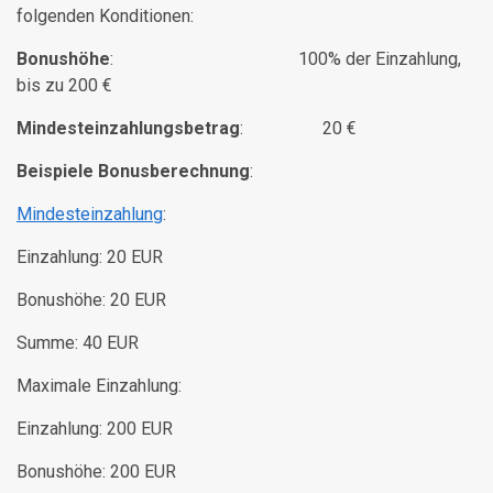
folgenden Konditionen:
Bonushöhe
: 100% der Einzahlung,
bis zu 200 €
Mindesteinzahlungsbetrag
: 20 €
Beispiele Bonusberechnung
:
Mindesteinzahlung
:
Einzahlung: 20 EUR
Bonushöhe: 20 EUR
Summe: 40 EUR
Maximale Einzahlung:
Einzahlung: 200 EUR
Bonushöhe: 200 EUR