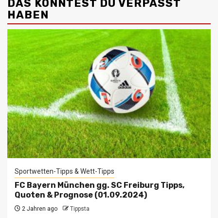
DAS KÖNNTEST DU VERPASST
HABEN
Sportwetten-Tipps & Wett-Tipps
FC Bayern München gg. SC Freiburg Tipps,
Quoten & Prognose (01.09.2024)
2 Jahren ago
Tippsta