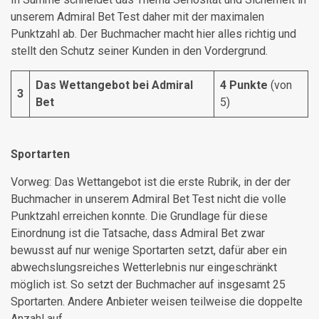
unserem Admiral Bet Test daher mit der maximalen
Punktzahl ab. Der Buchmacher macht hier alles richtig und
stellt den Schutz seiner Kunden in den Vordergrund.
Das
Wettangebot bei Admiral
4 Punkte
(von
3
Bet
5)
Sportarten
Vorweg: Das Wettangebot ist die erste Rubrik, in der der
Buchmacher in unserem Admiral Bet Test nicht die volle
Punktzahl erreichen konnte. Die Grundlage für diese
Einordnung ist die Tatsache, dass Admiral Bet zwar
bewusst auf nur wenige Sportarten setzt, dafür aber ein
abwechslungsreiches Wetterlebnis nur eingeschränkt
möglich ist. So setzt der Buchmacher auf insgesamt 25
Sportarten. Andere Anbieter weisen teilweise die doppelte
Anzahl auf.