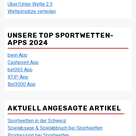
Über/Unter Wette 2.5
Wetteinsätze verteilen
UNSERE TOP SPORTWETTEN-
APPS 2024
bwin App
Cashpoint App
bet365 App
XTiP-App
Bet3000 App
AKTUELL ANGESAGTE ARTIKEL
Sportwetten in der Schweiz
Spielabsage & Spielabbruch bei Sportwetten
Progression bei Sportwetten