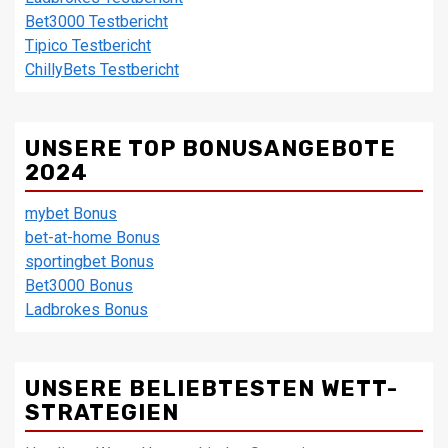
Bet3000 Testbericht
Tipico Testbericht
ChillyBets Testbericht
UNSERE TOP BONUSANGEBOTE
2024
mybet Bonus
bet-at-home Bonus
sportingbet Bonus
Bet3000 Bonus
Ladbrokes Bonus
UNSERE BELIEBTESTEN WETT-
STRATEGIEN