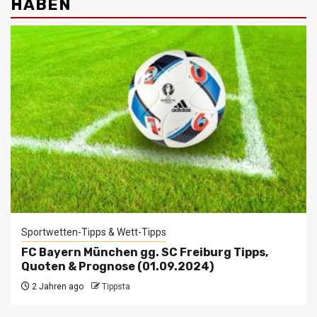
HABEN
Sportwetten-Tipps & Wett-Tipps
FC Bayern München gg. SC Freiburg Tipps,
Quoten & Prognose (01.09.2024)
2 Jahren ago
Tippsta