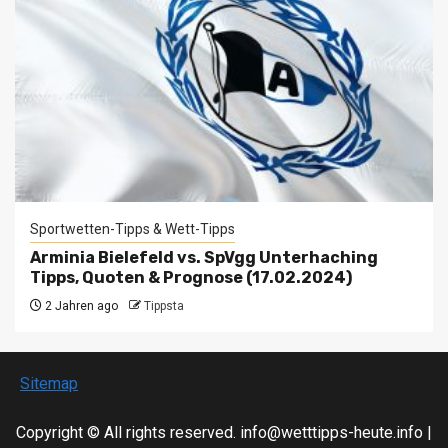
Sportwetten-Tipps & Wett-Tipps
Arminia Bielefeld vs. SpVgg Unterhaching
Tipps, Quoten & Prognose (17.02.2024)
2 Jahren ago
Tippsta
Sitemap
Copyright © All rights reserved. info@wetttipps-heute.info
|