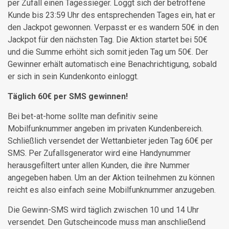
per Zufall einen Tagessieger. Loggt sich der betroffene
Kunde bis 23:59 Uhr des entsprechenden Tages ein, hat er
den Jackpot gewonnen. Verpasst er es wandern 50€ in den
Jackpot für den nächsten Tag. Die Aktion startet bei 50€
und die Summe erhöht sich somit jeden Tag um 50€. Der
Gewinner erhält automatisch eine Benachrichtigung, sobald
er sich in sein Kundenkonto einloggt.
Täglich 60€ per SMS gewinnen!
Bei bet-at-home sollte man definitiv seine
Mobilfunknummer angeben im privaten Kundenbereich.
Schließlich versendet der Wettanbieter jeden Tag 60€ per
SMS. Per Zufallsgenerator wird eine Handynummer
herausgefiltert unter allen Kunden, die ihre Nummer
angegeben haben. Um an der Aktion teilnehmen zu können
reicht es also einfach seine Mobilfunknummer anzugeben.
Die Gewinn-SMS wird täglich zwischen 10 und 14 Uhr
versendet. Den Gutscheincode muss man anschließend