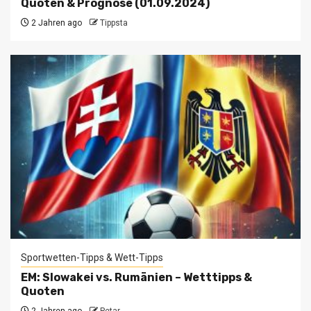
Quoten & Prognose (01.09.2024)
2 Jahren ago
Tippsta
Sportwetten-Tipps & Wett-Tipps
EM: Slowakei vs. Rumänien – Wetttipps &
Quoten