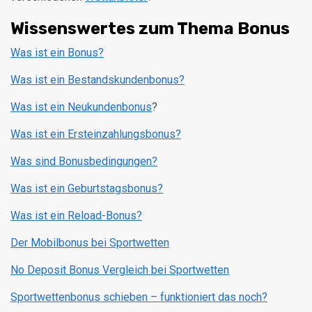
Wissenswertes zum Thema Bonus
Was ist ein Bonus?
Was ist ein Bestandskundenbonus?
Was ist ein Neukundenbonus
?
Was ist ein Ersteinzahlungsbonus?
Was sind Bonusbedingungen?
Was ist ein Geburtstagsbonus?
Was ist ein Reload-Bonus?
Der Mobilbonus bei Sportwetten
No Deposit Bonus Vergleich bei Sportwetten
Sportwettenbonus schieben – funktioniert das noch?