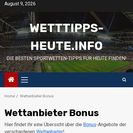
August 9, 2026
WETTTIPPS-
HEUTE.INFO
DIE BESTEN SPORTWETTEN-TIPPS FÜR HEUTE FINDEN!
Home
Wettanbieter Bonus
Wettanbieter Bonus
Hier findet Ihr eine Übersicht über die
Bonus
-Angebote der
verschiedenen
Wettanbieter
!