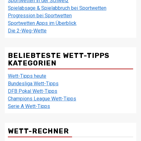
Sportwetten in der Schweiz
Spielabsage & Spielabbruch bei Sportwetten
Progression bei Sportwetten
Sportwetten Apps im Überblick
Die 2-Weg-Wette
BELIEBTESTE WETT-TIPPS
KATEGORIEN
Wett-Tipps heute
Bundesliga Wett-Tipps
DFB Pokal Wett-Tipps
Champions League Wett-Tipps
Serie A Wett-Tipps
WETT-RECHNER