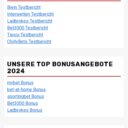
Bwin Testbericht
Interwetten Testbericht
Ladbrokes Testbericht
Bet3000 Testbericht
Tipico Testbericht
ChillyBets Testbericht
UNSERE TOP BONUSANGEBOTE
2024
mybet Bonus
bet-at-home Bonus
sportingbet Bonus
Bet3000 Bonus
Ladbrokes Bonus