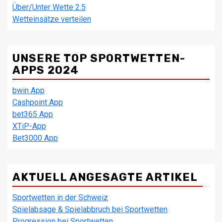
Über/Unter Wette 2.5
Wetteinsätze verteilen
UNSERE TOP SPORTWETTEN-
APPS 2024
bwin App
Cashpoint App
bet365 App
XTiP-App
Bet3000 App
AKTUELL ANGESAGTE ARTIKEL
Sportwetten in der Schweiz
Spielabsage & Spielabbruch bei Sportwetten
Progression bei Sportwetten