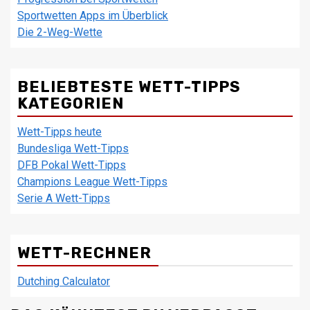
Sportwetten Apps im Überblick
Die 2-Weg-Wette
BELIEBTESTE WETT-TIPPS
KATEGORIEN
Wett-Tipps heute
Bundesliga Wett-Tipps
DFB Pokal Wett-Tipps
Champions League Wett-Tipps
Serie A Wett-Tipps
WETT-RECHNER
Dutching Calculator