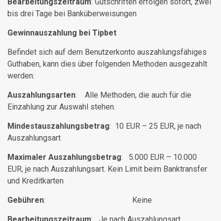
Bearbeitungszeitraum
: Gutschriften erfolgen sofort, zwei
bis drei Tage bei Banküberweisungen
Gewinnauszahlung bei Tipbet
Befindet sich auf dem Benutzerkonto auszahlungsfähiges
Guthaben, kann dies über folgenden Methoden ausgezahlt
werden:
Auszahlungsarten
: Alle Methoden, die auch für die
Einzahlung zur Auswahl stehen.
Mindestauszahlungsbetrag
: 10 EUR – 25 EUR, je nach
Auszahlungsart
Maximaler Auszahlungsbetrag
: 5.000 EUR – 10.000
EUR, je nach Auszahlungsart. Kein Limit beim Banktransfer
und Kreditkarten
Gebühren
: Keine
Bearbeitungszeitraum
: Je nach Auszahlungsart