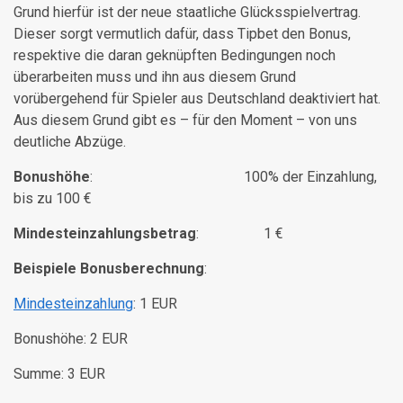
Grund hierfür ist der neue staatliche Glücksspielvertrag.
Dieser sorgt vermutlich dafür, dass Tipbet den Bonus,
respektive die daran geknüpften Bedingungen noch
überarbeiten muss und ihn aus diesem Grund
vorübergehend für Spieler aus Deutschland deaktiviert hat.
Aus diesem Grund gibt es – für den Moment – von uns
deutliche Abzüge.
Bonushöhe
: 100% der Einzahlung,
bis zu 100 €
Mindesteinzahlungsbetrag
: 1 €
Beispiele Bonusberechnung
:
Mindesteinzahlung
: 1 EUR
Bonushöhe: 2 EUR
Summe: 3 EUR