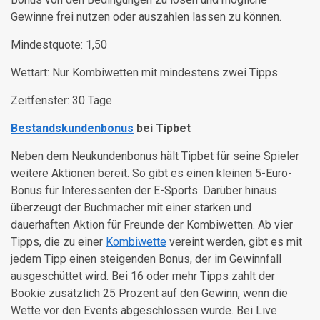
Gewinne frei nutzen oder auszahlen lassen zu können.
Mindestquote: 1,50
Wettart: Nur Kombiwetten mit mindestens zwei Tipps
Zeitfenster: 30 Tage
Bestandskundenbonus
bei Tipbet
Neben dem Neukundenbonus hält Tipbet für seine Spieler
weitere Aktionen bereit. So gibt es einen kleinen 5-Euro-
Bonus für Interessenten der E-Sports. Darüber hinaus
überzeugt der Buchmacher mit einer starken und
dauerhaften Aktion für Freunde der Kombiwetten. Ab vier
Tipps, die zu einer
Kombiwette
vereint werden, gibt es mit
jedem Tipp einen steigenden Bonus, der im Gewinnfall
ausgeschüttet wird. Bei 16 oder mehr Tipps zahlt der
Bookie zusätzlich 25 Prozent auf den Gewinn, wenn die
Wette vor den Events abgeschlossen wurde. Bei Live