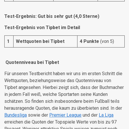
Test-Ergebnis: Gut bis sehr gut (4,0 Sterne)
Test-Ergebnis von Tipbet im Detail
1
Wettquoten bei Tipbet
4 Punkte
(von 5)
Quotenniveau bei Tipbet
Für unseren Testbericht haben wir uns im ersten Schritt die
Wettquoten, beziehungsweise das Quotenniveau von
Tipbet angesehen. Hierbei zeigt sich, dass der Buchmacher
in jedem Fall weiß, welche Sportarten seine Kunden
schätzen. So finden sich insbesondere beim Fußball teils
herausragende Quoten, die kaum zu überbieten sind. In der
Bundesliga
sowie der
Premier League
und der
La Liga
erreichen die Quoten der Topspiele Werte von bis zu 97
Prozent. Weniger attraktive Spiele weisen zumeist noch