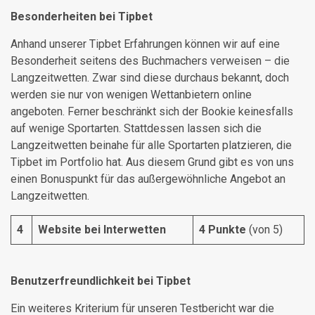
Besonderheiten bei Tipbet
Anhand unserer Tipbet Erfahrungen können wir auf eine
Besonderheit seitens des Buchmachers verweisen – die
Langzeitwetten. Zwar sind diese durchaus bekannt, doch
werden sie nur von wenigen Wettanbietern online
angeboten. Ferner beschränkt sich der Bookie keinesfalls
auf wenige Sportarten. Stattdessen lassen sich die
Langzeitwetten beinahe für alle Sportarten platzieren, die
Tipbet im Portfolio hat. Aus diesem Grund gibt es von uns
einen Bonuspunkt für das außergewöhnliche Angebot an
Langzeitwetten.
4
Website bei Interwetten
4 Punkte
(von 5)
Benutzerfreundlichkeit bei Tipbet
Ein weiteres Kriterium für unseren Testbericht war die