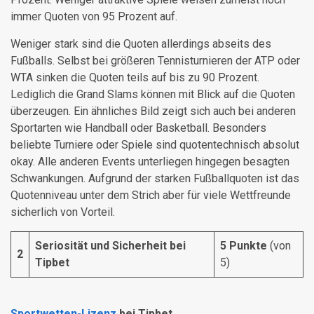
immer Quoten von 95 Prozent auf.
Weniger stark sind die Quoten allerdings abseits des
Fußballs. Selbst bei größeren Tennisturnieren der ATP oder
WTA sinken die Quoten teils auf bis zu 90 Prozent.
Lediglich die Grand Slams können mit Blick auf die Quoten
überzeugen. Ein ähnliches Bild zeigt sich auch bei anderen
Sportarten wie Handball oder Basketball. Besonders
beliebte Turniere oder Spiele sind quotentechnisch absolut
okay. Alle anderen Events unterliegen hingegen besagten
Schwankungen. Aufgrund der starken Fußballquoten ist das
Quotenniveau unter dem Strich aber für viele Wettfreunde
sicherlich von Vorteil.
Seriosität und Sicherheit bei
5 Punkte
(von
2
Tipbet
5)
Sportwetten-Lizenz
bei Tipbet