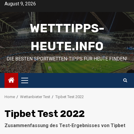
August 9, 2026
WETTTIPPS-
HEUTE.INFO
DIE BESTEN SPORTWETTEN-TIPPS FÜR HEUTE FINDEN!
Home
Wettanbieter Test
Tipbet Test 2022
Tipbet Test 2022
Zusammenfassung des Test-Ergebnisses von Tipbet