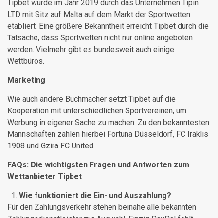
Tipbet wurde im Jahr 2019 durch das Unternehmen Tipin
LTD mit Sitz auf Malta auf dem Markt der Sportwetten
etabliert. Eine größere Bekanntheit erreicht Tipbet durch die
Tatsache, dass Sportwetten nicht nur online angeboten
werden. Vielmehr gibt es bundesweit auch einige
Wettbüros.
Marketing
Wie auch andere Buchmacher setzt Tipbet auf die
Kooperation mit unterschiedlichen Sportvereinen, um
Werbung in eigener Sache zu machen. Zu den bekanntesten
Mannschaften zählen hierbei Fortuna Düsseldorf, FC Iraklis
1908 und Gzira FC United.
FAQs: Die wichtigsten Fragen und Antworten zum
Wettanbieter Tipbet
Wie funktioniert die Ein- und Auszahlung?
Für den Zahlungsverkehr stehen beinahe alle bekannten