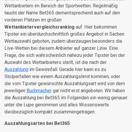
Wettanbietern im Bereich der Sportwetten. Regelmäßig
taucht der Name Bet365 dementsprechend auch auf den
vorderen Plätzen im großen
Wettanbietervergleichsranking
auf. Hier bekommen
Tipster ein überdurchschnittlich großes Angebot in Sachen
Wettauswahl geboten, zudem überzeugen besonders die
Live-Wetten bei diesem Anbieter auf ganzer Linie. Eine
Frage, die sich wahrscheinlich nahezu jeder Tipster bei der
Auswahl des Wettanbieters stellt, ist die nach der
Auszahlung
im Gewinnfall. Gerade hier kann es zu
Stolperfallen wie einem Auszahlungslimit kommen, oder
die vom Tipster gewünschte Auszahlungsart wird von dem
jeweiligen
Buchmacher
gar nicht erst angeboten. Wir haben
die Auszahlung bei Bet365 im Folgenden ein wenig genauer
unter die Lupe genommen und alles Wissenswerte
diesbezüglich kompakt zusammengetragen.
Auszahlungsarten bei Bet365