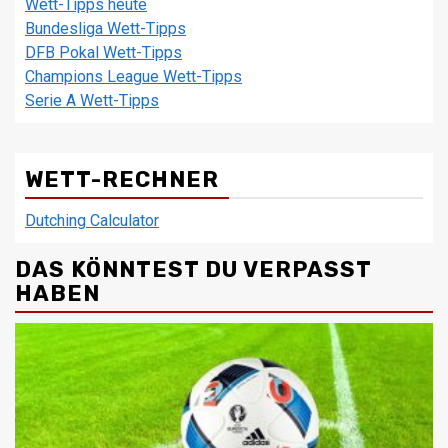
Wett-Tipps heute
Bundesliga Wett-Tipps
DFB Pokal Wett-Tipps
Champions League Wett-Tipps
Serie A Wett-Tipps
WETT-RECHNER
Dutching Calculator
DAS KÖNNTEST DU VERPASST
HABEN