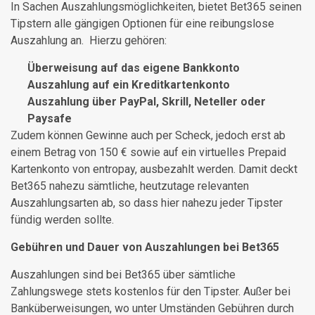
In Sachen Auszahlungsmöglichkeiten, bietet Bet365 seinen
Tipstern alle gängigen Optionen für eine reibungslose
Auszahlung an. Hierzu gehören:
Überweisung auf das eigene Bankkonto
Auszahlung auf ein Kreditkartenkonto
Auszahlung über PayPal, Skrill, Neteller oder
Paysafe
Zudem können Gewinne auch per Scheck, jedoch erst ab
einem Betrag von 150 € sowie auf ein virtuelles Prepaid
Kartenkonto von entropay, ausbezahlt werden. Damit deckt
Bet365 nahezu sämtliche, heutzutage relevanten
Auszahlungsarten ab, so dass hier nahezu jeder Tipster
fündig werden sollte.
Gebühren und Dauer von Auszahlungen bei Bet365
Auszahlungen sind bei Bet365 über sämtliche
Zahlungswege stets kostenlos für den Tipster. Außer bei
Banküberweisungen, wo unter Umständen Gebühren durch