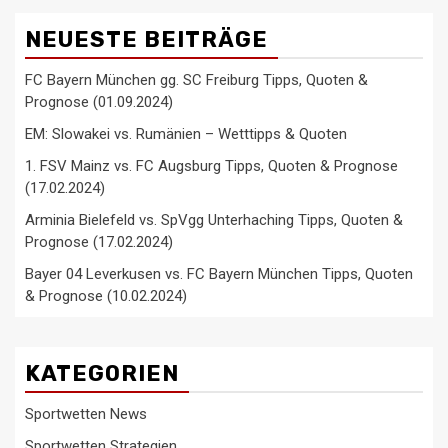
NEUESTE BEITRÄGE
FC Bayern München gg. SC Freiburg Tipps, Quoten &
Prognose (01.09.2024)
EM: Slowakei vs. Rumänien – Wetttipps & Quoten
1. FSV Mainz vs. FC Augsburg Tipps, Quoten & Prognose
(17.02.2024)
Arminia Bielefeld vs. SpVgg Unterhaching Tipps, Quoten &
Prognose (17.02.2024)
Bayer 04 Leverkusen vs. FC Bayern München Tipps, Quoten
& Prognose (10.02.2024)
KATEGORIEN
Sportwetten News
Sportwetten Strategien