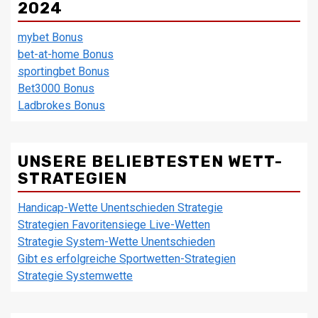
2024
mybet Bonus
bet-at-home Bonus
sportingbet Bonus
Bet3000 Bonus
Ladbrokes Bonus
UNSERE BELIEBTESTEN WETT-
STRATEGIEN
Handicap-Wette Unentschieden Strategie
Strategien Favoritensiege Live-Wetten
Strategie System-Wette Unentschieden
Gibt es erfolgreiche Sportwetten-Strategien
Strategie Systemwette