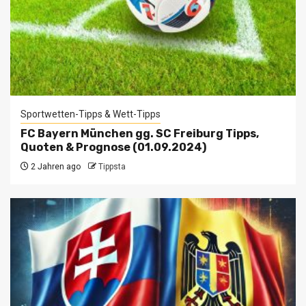
Sportwetten-Tipps & Wett-Tipps
FC Bayern München gg. SC Freiburg Tipps,
Quoten & Prognose (01.09.2024)
2 Jahren ago
Tippsta