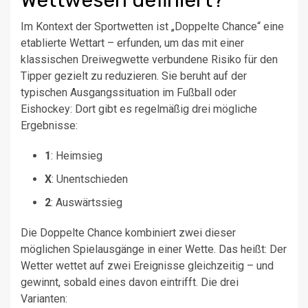
Wettwesen definiert?
Im Kontext der Sportwetten ist „Doppelte Chance“ eine
etablierte Wettart – erfunden, um das mit einer
klassischen Dreiwegwette verbundene Risiko für den
Tipper gezielt zu reduzieren. Sie beruht auf der
typischen Ausgangssituation im Fußball oder
Eishockey: Dort gibt es regelmäßig drei mögliche
Ergebnisse:
1
: Heimsieg
X
: Unentschieden
2
: Auswärtssieg
Die Doppelte Chance kombiniert zwei dieser
möglichen Spielausgänge in einer Wette. Das heißt: Der
Wetter wettet auf zwei Ereignisse gleichzeitig – und
gewinnt, sobald eines davon eintrifft. Die drei
Varianten: