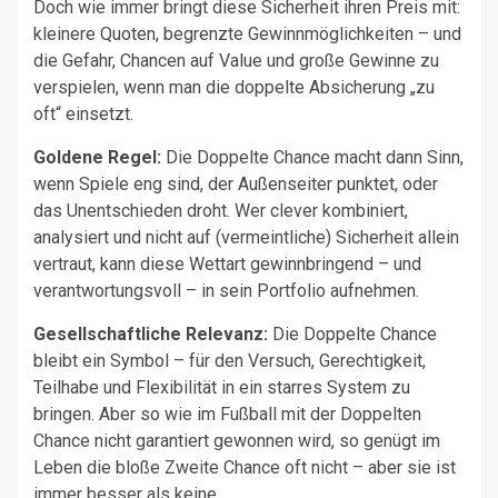
Doch wie immer bringt diese Sicherheit ihren Preis mit:
kleinere Quoten, begrenzte Gewinnmöglichkeiten – und
die Gefahr, Chancen auf Value und große Gewinne zu
verspielen, wenn man die doppelte Absicherung „zu
oft“ einsetzt.
Goldene Regel:
Die Doppelte Chance macht dann Sinn,
wenn Spiele eng sind, der Außenseiter punktet, oder
das Unentschieden droht. Wer clever kombiniert,
analysiert und nicht auf (vermeintliche) Sicherheit allein
vertraut, kann diese Wettart gewinnbringend – und
verantwortungsvoll – in sein Portfolio aufnehmen.
Gesellschaftliche Relevanz:
Die Doppelte Chance
bleibt ein Symbol – für den Versuch, Gerechtigkeit,
Teilhabe und Flexibilität in ein starres System zu
bringen. Aber so wie im Fußball mit der Doppelten
Chance nicht garantiert gewonnen wird, so genügt im
Leben die bloße Zweite Chance oft nicht – aber sie ist
immer besser als keine.