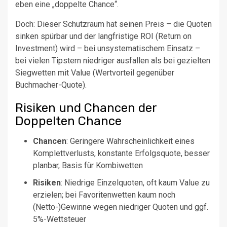
eben eine „doppelte Chance“.
Doch: Dieser Schutzraum hat seinen Preis – die Quoten
sinken spürbar und der langfristige ROI (Return on
Investment) wird – bei unsystematischem Einsatz –
bei vielen Tipstern niedriger ausfallen als bei gezielten
Siegwetten mit Value (Wertvorteil gegenüber
Buchmacher-Quote).
Risiken und Chancen der
Doppelten Chance
Chancen
: Geringere Wahrscheinlichkeit eines
Komplettverlusts, konstante Erfolgsquote, besser
planbar, Basis für Kombiwetten
Risiken
: Niedrige Einzelquoten, oft kaum Value zu
erzielen; bei Favoritenwetten kaum noch
(Netto-)Gewinne wegen niedriger Quoten und ggf.
5%-Wettsteuer