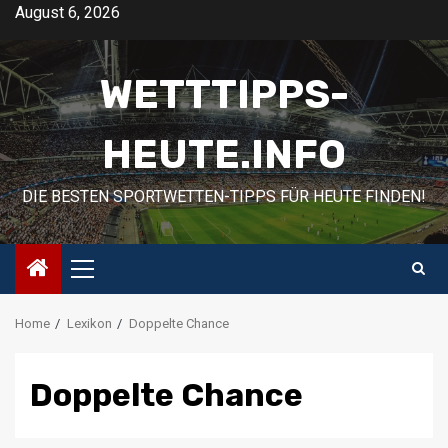
August 6, 2026
WETTTIPPS-
HEUTE.INFO
DIE BESTEN SPORTWETTEN-TIPPS FÜR HEUTE FINDEN!
Home
Lexikon
Doppelte Chance
Doppelte Chance