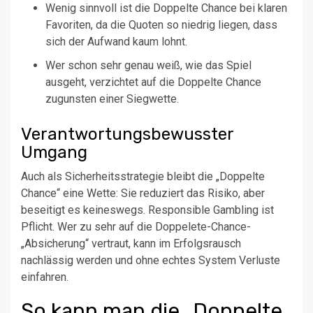
Wenig sinnvoll ist die Doppelte Chance bei klaren
Favoriten, da die Quoten so niedrig liegen, dass
sich der Aufwand kaum lohnt.
Wer schon sehr genau weiß, wie das Spiel
ausgeht, verzichtet auf die Doppelte Chance
zugunsten einer Siegwette.
Verantwortungsbewusster
Umgang
Auch als Sicherheitsstrategie bleibt die „Doppelte
Chance“ eine Wette: Sie reduziert das Risiko, aber
beseitigt es keineswegs. Responsible Gambling ist
Pflicht. Wer zu sehr auf die Doppelete-Chance-
„Absicherung“ vertraut, kann im Erfolgsrausch
nachlässig werden und ohne echtes System Verluste
einfahren.
So kann man die „Doppelte