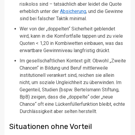
risikolos sind – tatsächlich aber leidet die Quote
erheblich unter der
Absicherung
, und die Gewinne
sind bei falscher Taktik minimal.
Wer von der „doppelten“ Sicherheit geblendet
wird, kann in die Komfortfalle tappen und zu viele
Quoten < 1,20 in Kombiwetten einbauen, was das
erwartbare Gewinnniveau langfristig drückt.
Im gesellschaftlichen Kontext gilt: Obwohl „Zweite
Chancen“ in Bildung und Beruf mittlerweile
institutionell verankert sind, reichen sie allein
nicht, um soziale Ungleichheit zu überwinden. Im
Gegenteil, Studien (bspw. Bertelsmann Stiftung,
BpB) zeigen, dass die „doppelte“ oder „neue
Chance“ oft eine Lückenfüllerfunktion bleibt, echte
Durchlässigkeit aber selten herstellt.
Situationen ohne Vorteil