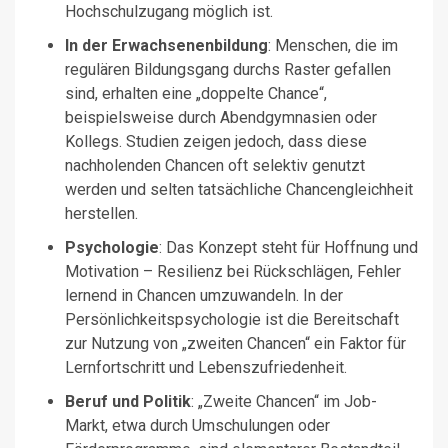
Hochschulzugang möglich ist.
In der Erwachsenenbildung
: Menschen, die im
regulären Bildungsgang durchs Raster gefallen
sind, erhalten eine „doppelte Chance“,
beispielsweise durch Abendgymnasien oder
Kollegs. Studien zeigen jedoch, dass diese
nachholenden Chancen oft selektiv genutzt
werden und selten tatsächliche Chancengleichheit
herstellen.
Psychologie
: Das Konzept steht für Hoffnung und
Motivation – Resilienz bei Rückschlägen, Fehler
lernend in Chancen umzuwandeln. In der
Persönlichkeitspsychologie ist die Bereitschaft
zur Nutzung von „zweiten Chancen“ ein Faktor für
Lernfortschritt und Lebenszufriedenheit.
Beruf und Politik
: „Zweite Chancen“ im Job-
Markt, etwa durch Umschulungen oder