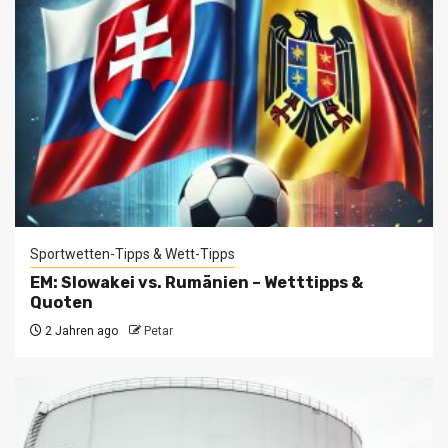
Sportwetten-Tipps & Wett-Tipps
EM: Slowakei vs. Rumänien – Wetttipps &
Quoten
2 Jahren ago
Petar