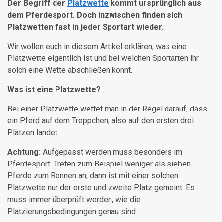
Der Begriff der
Platzwette
kommt ursprünglich aus
dem Pferdesport. Doch inzwischen finden sich
Platzwetten fast in jeder Sportart wieder.
Wir wollen euch in diesem Artikel erklären, was eine
Platzwette eigentlich ist und bei welchen Sportarten ihr
solch eine Wette abschließen könnt.
Was ist eine Platzwette?
Bei einer Platzwette wettet man in der Regel darauf, dass
ein Pferd auf dem Treppchen, also auf den ersten drei
Plätzen landet.
Achtung:
Aufgepasst werden muss besonders im
Pferdesport. Treten zum Beispiel weniger als sieben
Pferde zum Rennen an, dann ist mit einer solchen
Platzwette nur der erste und zweite Platz gemeint. Es
muss immer überprüft werden, wie die
Platzierungsbedingungen genau sind.