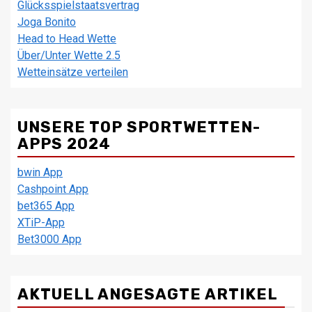
Glücksspielstaatsvertrag
Joga Bonito
Head to Head Wette
Über/Unter Wette 2.5
Wetteinsätze verteilen
UNSERE TOP SPORTWETTEN-
APPS 2024
bwin App
Cashpoint App
bet365 App
XTiP-App
Bet3000 App
AKTUELL ANGESAGTE ARTIKEL