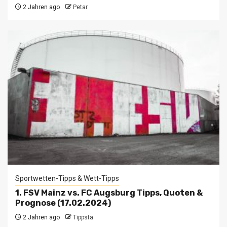
2 Jahren ago
Petar
Sportwetten-Tipps & Wett-Tipps
1. FSV Mainz vs. FC Augsburg Tipps, Quoten &
Prognose (17.02.2024)
2 Jahren ago
Tippsta