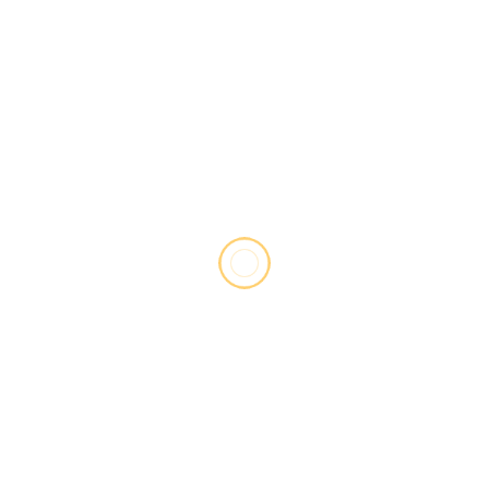
& Prognose (10.02.2024)
KATEGORIEN
Sportwetten News
Sportwetten Strategien
Sportwetten Wissen
Sportwetten-Tipps & Wett-Tipps
Unterhaltsames
UNSERE TOP WETTANBIETER
2024
Bwin Testbericht
Interwetten Testbericht