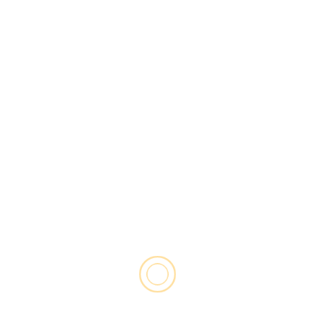
Sportwetten-Tipps & Wett-Tipps
1. FSV Mainz vs. FC Augsburg Tipps, Quoten &
Prognose (17.02.2024)
2 Jahren ago
Tippsta