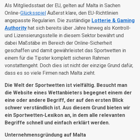
Als Mitgliedsstaat der EU, gelten auf Malta in Sachen
Online-
Glücksspiel
Äußerst klare, den EU-Richtlinien
angepasste Regularien. Die zuständige
Lotterie & Gaming
Authority
hat sich bereits über Jahre hinweg als Kontroll-
und Lizensierungsstelle in diesem Sektor bewährt und
dabei Maßstäbe im Bereich der Online-Sicherheit
geschaffen und damit gewährleistet das Sportwetten in
einem für die Tipster komplett sicheren Rahmen
vonstattengeht. Doch dies ist nicht der einzige Grund dafür,
dass es so viele Firmen nach Malta zieht.
Die Welt der Sportwetten ist vielfältig. Besucht man
die Website eines Wettanbieters begegnet einem der
eine oder andere Begriff, der auf den ersten Blick
schwer verständlich ist. Aus diesem Grund bieten wir
ein Sportwetten-Lexikon an, in dem alle relevanten
Begriffe schnell und einfach erklärt werden.
Unternehmensgründung auf Malta