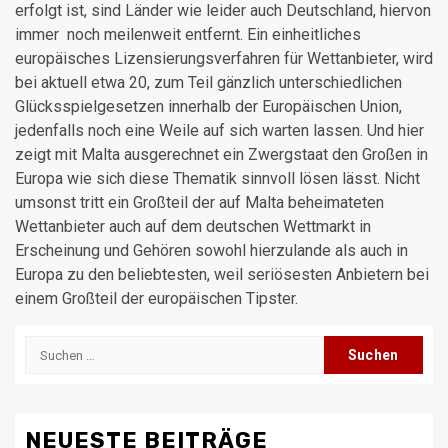
erfolgt ist, sind Länder wie leider auch Deutschland, hiervon
immer noch meilenweit entfernt. Ein einheitliches
europäisches Lizensierungsverfahren für Wettanbieter, wird
bei aktuell etwa 20, zum Teil gänzlich unterschiedlichen
Glücksspielgesetzen innerhalb der Europäischen Union,
jedenfalls noch eine Weile auf sich warten lassen. Und hier
zeigt mit Malta ausgerechnet ein Zwergstaat den Großen in
Europa wie sich diese Thematik sinnvoll lösen lässt. Nicht
umsonst tritt ein Großteil der auf Malta beheimateten
Wettanbieter auch auf dem deutschen Wettmarkt in
Erscheinung und Gehören sowohl hierzulande als auch in
Europa zu den beliebtesten, weil seriösesten Anbietern bei
einem Großteil der europäischen Tipster.
NEUESTE BEITRÄGE