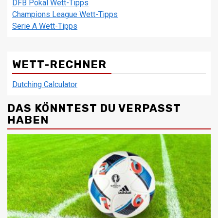
DFB Pokal Wett-Tipps
Champions League Wett-Tipps
Serie A Wett-Tipps
WETT-RECHNER
Dutching Calculator
DAS KÖNNTEST DU VERPASST
HABEN