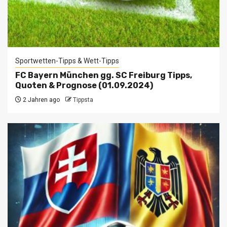
Sportwetten-Tipps & Wett-Tipps
FC Bayern München gg. SC Freiburg Tipps,
Quoten & Prognose (01.09.2024)
2 Jahren ago
Tippsta