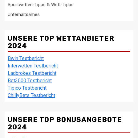
Sportwetten-Tipps & Wett-Tipps
Unterhaltsames
UNSERE TOP WETTANBIETER
2024
Bwin Testbericht
Interwetten Testbericht
Ladbrokes Testbericht
Bet3000 Testbericht
Tipico Testbericht
ChillyBets Testbericht
UNSERE TOP BONUSANGEBOTE
2024