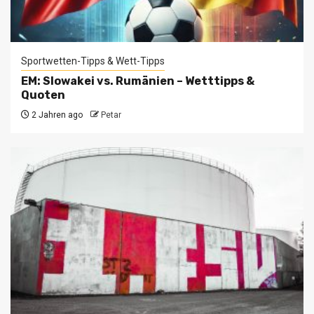
Sportwetten-Tipps & Wett-Tipps
EM: Slowakei vs. Rumänien – Wetttipps &
Quoten
2 Jahren ago
Petar