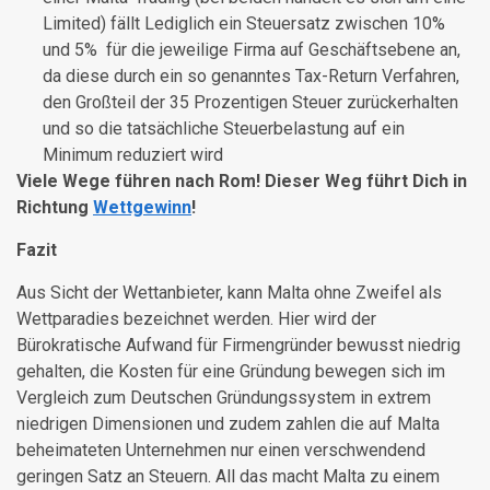
Limited) fällt Lediglich ein Steuersatz zwischen 10%
und 5% für die jeweilige Firma auf Geschäftsebene an,
da diese durch ein so genanntes Tax-Return Verfahren,
den Großteil der 35 Prozentigen Steuer zurückerhalten
und so die tatsächliche Steuerbelastung auf ein
Minimum reduziert wird
Viele Wege führen nach Rom! Dieser Weg führt Dich in
Richtung
Wettgewinn
!
Fazit
Aus Sicht der Wettanbieter, kann Malta ohne Zweifel als
Wettparadies bezeichnet werden. Hier wird der
Bürokratische Aufwand für Firmengründer bewusst niedrig
gehalten, die Kosten für eine Gründung bewegen sich im
Vergleich zum Deutschen Gründungssystem in extrem
niedrigen Dimensionen und zudem zahlen die auf Malta
beheimateten Unternehmen nur einen verschwendend
geringen Satz an Steuern. All das macht Malta zu einem