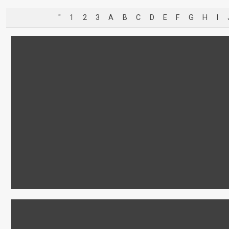
"
1
2
3
A
B
C
D
E
F
G
H
I