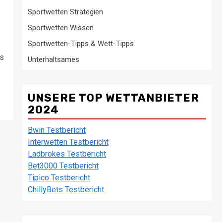
Sportwetten Strategien
Sportwetten Wissen
Sportwetten-Tipps & Wett-Tipps
ls
Unterhaltsames
UNSERE TOP WETTANBIETER
2024
Bwin Testbericht
Interwetten Testbericht
Ladbrokes Testbericht
Bet3000 Testbericht
Tipico Testbericht
ChillyBets Testbericht