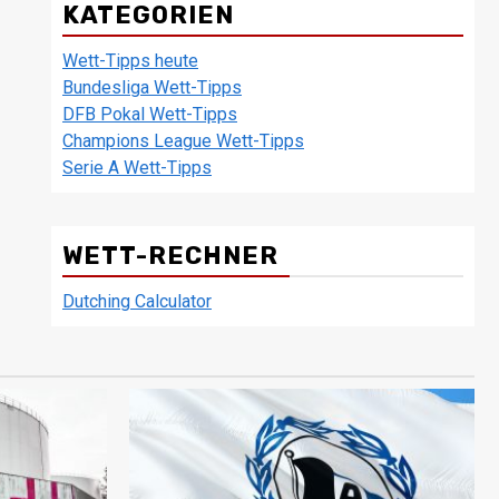
KATEGORIEN
Wett-Tipps heute
Bundesliga Wett-Tipps
DFB Pokal Wett-Tipps
Champions League Wett-Tipps
Serie A Wett-Tipps
WETT-RECHNER
Dutching Calculator