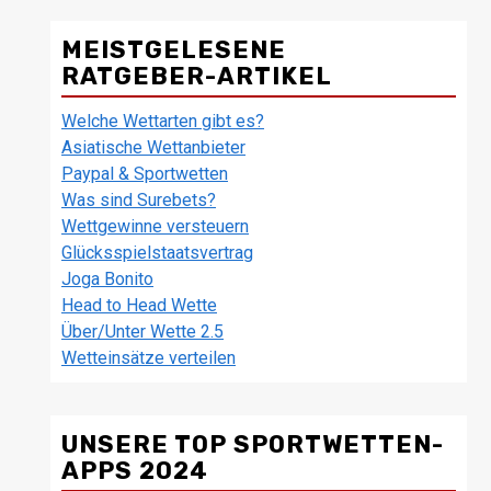
MEISTGELESENE
RATGEBER-ARTIKEL
Welche Wettarten gibt es?
Asiatische Wettanbieter
Paypal & Sportwetten
Was sind Surebets?
Wettgewinne versteuern
Glücksspielstaatsvertrag
Joga Bonito
Head to Head Wette
Über/Unter Wette 2.5
Wetteinsätze verteilen
UNSERE TOP SPORTWETTEN-
APPS 2024