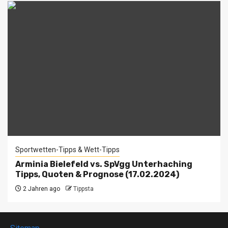
Sportwetten-Tipps & Wett-Tipps
Arminia Bielefeld vs. SpVgg Unterhaching
Tipps, Quoten & Prognose (17.02.2024)
2 Jahren ago
Tippsta