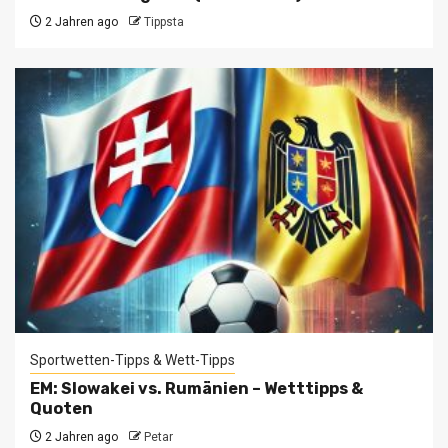
2 Jahren ago
Tippsta
Sportwetten-Tipps & Wett-Tipps
EM: Slowakei vs. Rumänien – Wetttipps &
Quoten
2 Jahren ago
Petar