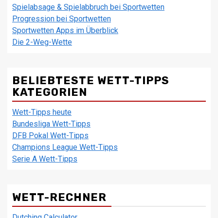
Spielabsage & Spielabbruch bei Sportwetten
Progression bei Sportwetten
Sportwetten Apps im Überblick
Die 2-Weg-Wette
BELIEBTESTE WETT-TIPPS
KATEGORIEN
Wett-Tipps heute
Bundesliga Wett-Tipps
DFB Pokal Wett-Tipps
Champions League Wett-Tipps
Serie A Wett-Tipps
WETT-RECHNER
Dutching Calculator