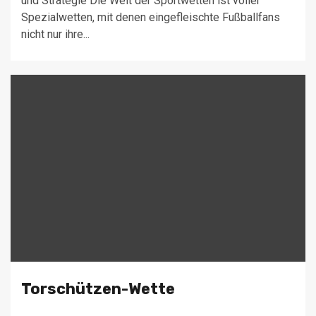
und Strategie Die Welt der Sportwetten ist voller
Spezialwetten, mit denen eingefleischte Fußballfans
nicht nur ihre...
Torschützen-Wette