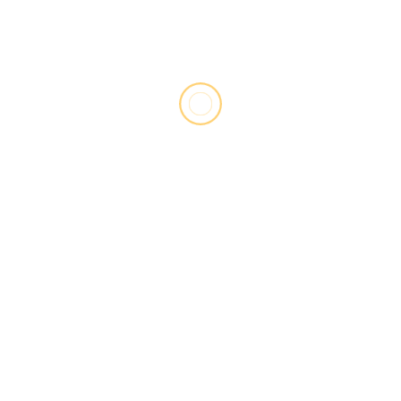
Unterhaltsames
UNSERE TOP WETTANBIETER
2024
Bwin Testbericht
Interwetten Testbericht
Ladbrokes Testbericht
Bet3000 Testbericht
Tipico Testbericht
ChillyBets Testbericht
UNSERE TOP BONUSANGEBOTE
2024
mybet Bonus
bet-at-home Bonus