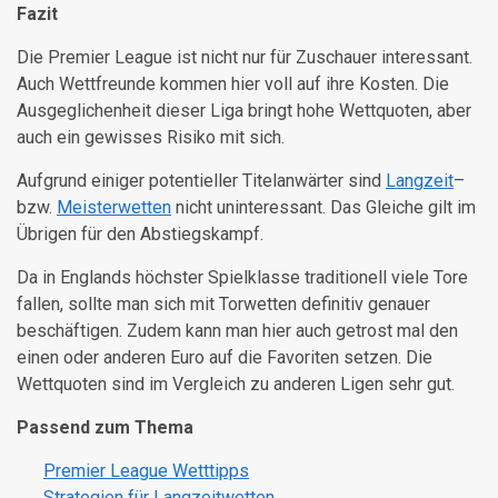
Fazit
Die Premier League ist nicht nur für Zuschauer interessant.
Auch Wettfreunde kommen hier voll auf ihre Kosten. Die
Ausgeglichenheit dieser Liga bringt hohe Wettquoten, aber
auch ein gewisses Risiko mit sich.
Aufgrund einiger potentieller Titelanwärter sind
Langzeit
–
bzw.
Meisterwetten
nicht uninteressant. Das Gleiche gilt im
Übrigen für den Abstiegskampf.
Da in Englands höchster Spielklasse traditionell viele Tore
fallen, sollte man sich mit Torwetten definitiv genauer
beschäftigen. Zudem kann man hier auch getrost mal den
einen oder anderen Euro auf die Favoriten setzen. Die
Wettquoten sind im Vergleich zu anderen Ligen sehr gut.
Passend zum Thema
Premier League Wetttipps
Strategien für Langzeitwetten