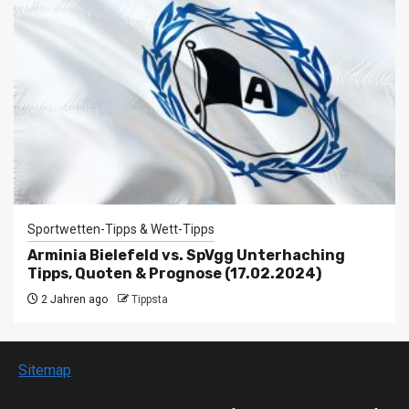
Sportwetten-Tipps & Wett-Tipps
Arminia Bielefeld vs. SpVgg Unterhaching
Tipps, Quoten & Prognose (17.02.2024)
2 Jahren ago
Tippsta
Sitemap