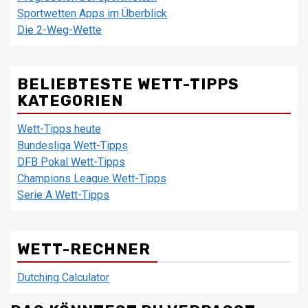
Sportwetten Apps im Überblick
Die 2-Weg-Wette
BELIEBTESTE WETT-TIPPS
KATEGORIEN
Wett-Tipps heute
Bundesliga Wett-Tipps
DFB Pokal Wett-Tipps
Champions League Wett-Tipps
Serie A Wett-Tipps
WETT-RECHNER
Dutching Calculator