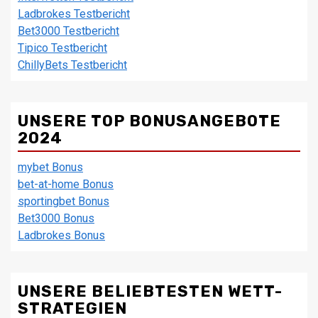
Ladbrokes Testbericht
Bet3000 Testbericht
Tipico Testbericht
ChillyBets Testbericht
UNSERE TOP BONUSANGEBOTE
2024
mybet Bonus
bet-at-home Bonus
sportingbet Bonus
Bet3000 Bonus
Ladbrokes Bonus
UNSERE BELIEBTESTEN WETT-
STRATEGIEN