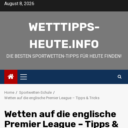
August 8, 2026
WETTTIPPS-
HEUTE.INFO
DIE BESTEN SPORTWETTEN-TIPPS FÜR HEUTE FINDEN!
Home
Sportwetten-Schule
Wetten auf die englische Premier League – Tipps & Tricks
Wetten auf die englische
Premier League – Tipps &