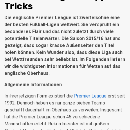
Tricks
Die englische Premier League ist zweifelsohne eine
der besten Fußball-Ligen weltweit. Sie versprüht ein
besonderes Flair und das nicht zuletzt durch viele
potentielle Titelanwärter. Die Saison 2015/16 hat uns
gezeigt, dass sogar krasse Außenseiter den Titel
holen können. Kein Wunder also, dass diese Liga auch
bei Wettfreunden sehr beliebt ist. Im Folgenden liefern
wir die wichtigsten Informationen für Wetten auf das
englische Oberhaus.
Allgemeine Informationen
In ihrer jetzigen Form existiert die
Premier League
erst seit
1992. Dennoch haben es nur ganze sieben Teams
geschafft dauerhaft im Oberhaus zu verweilen. Insgesamt
hat die Premier League schon 45 verschiedene
Mannschaften erlebt. Rekordmeister ist mit großem