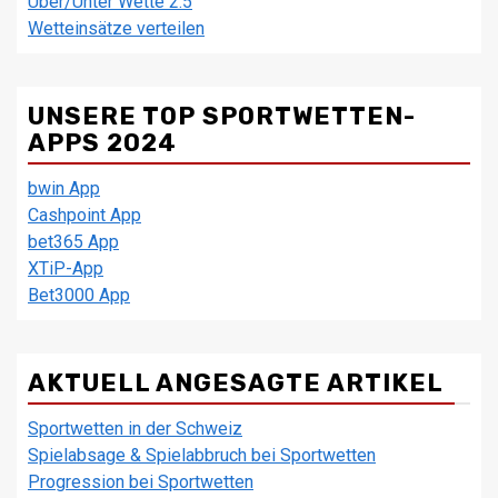
Über/Unter Wette 2.5
Wetteinsätze verteilen
UNSERE TOP SPORTWETTEN-
APPS 2024
bwin App
Cashpoint App
bet365 App
XTiP-App
Bet3000 App
AKTUELL ANGESAGTE ARTIKEL
Sportwetten in der Schweiz
Spielabsage & Spielabbruch bei Sportwetten
Progression bei Sportwetten