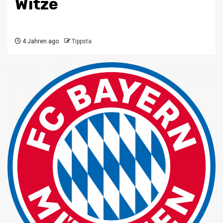
Witze
4 Jahren ago
Tippsta