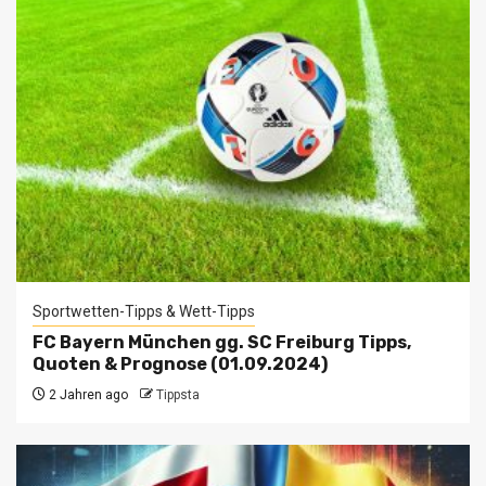
Sportwetten-Tipps & Wett-Tipps
FC Bayern München gg. SC Freiburg Tipps,
Quoten & Prognose (01.09.2024)
2 Jahren ago
Tippsta