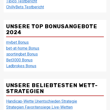
Tipico Testbericht
ChillyBets Testbericht
UNSERE TOP BONUSANGEBOTE
2024
mybet Bonus
bet-at-home Bonus
sportingbet Bonus
Bet3000 Bonus
Ladbrokes Bonus
UNSERE BELIEBTESTEN WETT-
STRATEGIEN
Handicap-Wette Unentschieden Strategie
Strategien Favoritensiege Live-Wetten