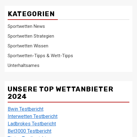
KATEGORIEN
Sportwetten News
Sportwetten Strategien
Sportwetten Wissen
Sportwetten-Tipps & Wett-Tipps
Unterhaltsames
UNSERE TOP WETTANBIETER
2024
Bwin Testbericht
Interwetten Testbericht
Ladbrokes Testbericht
Bet3000 Testbericht