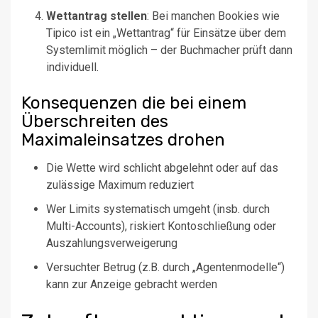
Wettantrag stellen
: Bei manchen Bookies wie
Tipico ist ein „Wettantrag“ für Einsätze über dem
Systemlimit möglich – der Buchmacher prüft dann
individuell.
Konsequenzen die bei einem
Überschreiten des
Maximaleinsatzes drohen
Die Wette wird schlicht abgelehnt oder auf das
zulässige Maximum reduziert
Wer Limits systematisch umgeht (insb. durch
Multi-Accounts), riskiert Kontoschließung oder
Auszahlungsverweigerung
Versuchter Betrug (z.B. durch „Agentenmodelle“)
kann zur Anzeige gebracht werden