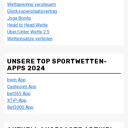
Wettgewinne versteuern
Glücksspielstaatsvertrag
Joga Bonito
Head to Head Wette
Über/Unter Wette 2.5
Wetteinsätze verteilen
UNSERE TOP SPORTWETTEN-
APPS 2024
bwin App
Cashpoint App
bet365 App
XTiP-App
Bet3000 App