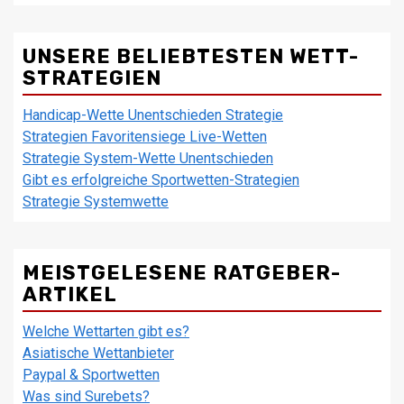
UNSERE BELIEBTESTEN WETT-
STRATEGIEN
Handicap-Wette Unentschieden Strategie
Strategien Favoritensiege Live-Wetten
Strategie System-Wette Unentschieden
Gibt es erfolgreiche Sportwetten-Strategien
Strategie Systemwette
MEISTGELESENE RATGEBER-
ARTIKEL
Welche Wettarten gibt es?
Asiatische Wettanbieter
Paypal & Sportwetten
Was sind Surebets?