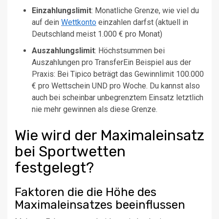
Einzahlungslimit
: Monatliche Grenze, wie viel du
auf dein
Wettkonto
einzahlen darfst (aktuell in
Deutschland meist 1.000 € pro Monat)
Auszahlungslimit
: Höchstsummen bei
Auszahlungen pro TransferEin Beispiel aus der
Praxis: Bei Tipico beträgt das Gewinnlimit 100.000
€ pro Wettschein UND pro Woche. Du kannst also
auch bei scheinbar unbegrenztem Einsatz letztlich
nie mehr gewinnen als diese Grenze.
Wie wird der Maximaleinsatz
bei Sportwetten
festgelegt?
Faktoren die die Höhe des
Maximaleinsatzes
beeinflussen