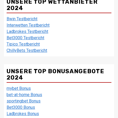
UNSERE TOP WETTANBIETER
2024
Bwin Testbericht
Interwetten Testbericht
Ladbrokes Testbericht
Bet3000 Testbericht
Tipico Testbericht
ChillyBets Testbericht
UNSERE TOP BONUSANGEBOTE
2024
mybet Bonus
bet-at-home Bonus
sportingbet Bonus
Bet3000 Bonus
Ladbrokes Bonus