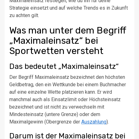
Maximaleinsatz festlegen, wie du ihn für deine
Strategie einsetzt und auf welche Trends es in Zukunft
zu achten gilt.
Was man unter dem Begriff
„Maximaleinsatz“ bei
Sportwetten
versteht
Das bedeutet „Maximaleinsatz“
Der Begriff Maximaleinsatz bezeichnet den höchsten
Geldbetrag, den ein Wettkunde bei einem Buchmacher
auf eine einzelne Wette platzieren kann. Er wird
manchmal auch als Einsatzlimit oder Höchsteinsatz
bezeichnet und ist nicht zu verwechseln mit
Mindesteinsatz (untere Grenze) oder dem
Maximalgewinn (Obergrenze der
Auszahlung
).
Darum ist der Maximaleinsatz bei