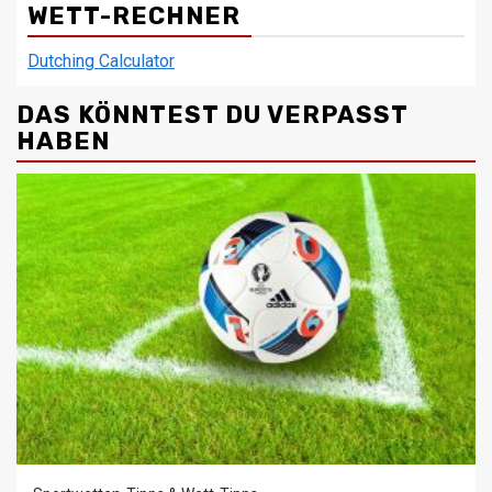
WETT-RECHNER
Dutching Calculator
DAS KÖNNTEST DU VERPASST
HABEN