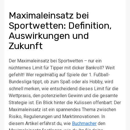
Maximaleinsatz bei
Sportwetten: Definition,
Auswirkungen und
Zukunft
Der Maximaleinsatz bei Sportwetten – nur ein
nüchternes Limit für Tipper mit dicker Bankroll? Weit
gefehlt! Wer regelmäßig auf Spiele der 1. Fußball-
Bundesliga tippt, ob zum Spaß oder als Hobby, wird
schnell merken, wie entscheidend dieses Limit für die
Wettpraxis, den potenziellen Gewinn und die gesamte
Strategie ist. Ein Blick hinter die Kulissen offenbart: Der
Maximaleinsatz ist ein spannendes Thema zwischen
Risiko, Regulierungen und Marktinnovationen. In
diesem Artikel erfährst du, wie
Buchmacher
den