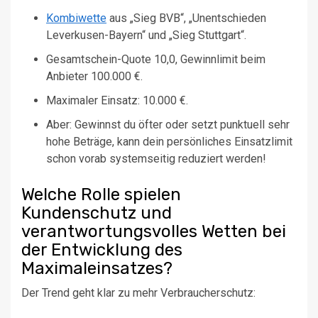
Kombiwette
aus „Sieg BVB“, „Unentschieden
Leverkusen-Bayern“ und „Sieg Stuttgart“.
Gesamtschein-Quote 10,0, Gewinnlimit beim
Anbieter 100.000 €.
Maximaler Einsatz: 10.000 €.
Aber: Gewinnst du öfter oder setzt punktuell sehr
hohe Beträge, kann dein persönliches Einsatzlimit
schon vorab systemseitig reduziert werden!
Welche Rolle spielen
Kundenschutz und
verantwortungsvolles Wetten bei
der Entwicklung des
Maximaleinsatzes?
Der Trend geht klar zu mehr Verbraucherschutz: