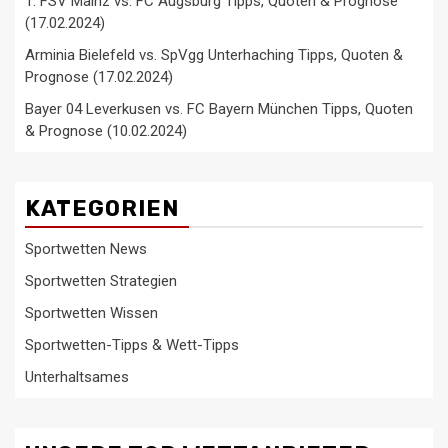
1. FSV Mainz vs. FC Augsburg Tipps, Quoten & Prognose
(17.02.2024)
Arminia Bielefeld vs. SpVgg Unterhaching Tipps, Quoten &
Prognose (17.02.2024)
Bayer 04 Leverkusen vs. FC Bayern München Tipps, Quoten
& Prognose (10.02.2024)
KATEGORIEN
Sportwetten News
Sportwetten Strategien
Sportwetten Wissen
Sportwetten-Tipps & Wett-Tipps
Unterhaltsames