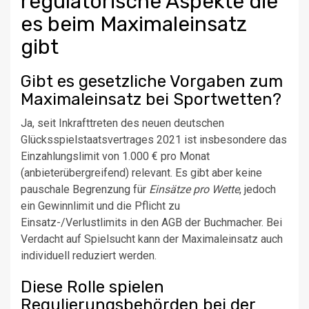
regulatorische Aspekte die
es beim Maximaleinsatz
gibt
Gibt es gesetzliche Vorgaben zum
Maximaleinsatz bei Sportwetten?
Ja, seit Inkrafttreten des neuen deutschen
Glücksspielstaatsvertrages 2021 ist insbesondere das
Einzahlungslimit von 1.000 € pro Monat
(anbieterübergreifend) relevant. Es gibt aber keine
pauschale Begrenzung für
Einsätze pro Wette
, jedoch
ein Gewinnlimit und die Pflicht zu
Einsatz-/Verlustlimits in den AGB der Buchmacher. Bei
Verdacht auf Spielsucht kann der Maximaleinsatz auch
individuell reduziert werden.
Diese Rolle spielen
Regulierungsbehörden bei der