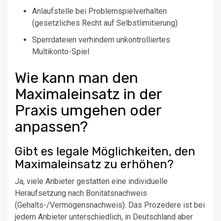
Anlaufstelle bei Problemspielverhalten
(gesetzliches Recht auf Selbstlimitierung)
Sperrdateien verhindern unkontrolliertes
Multikonto-Spiel
Wie kann man den
Maximaleinsatz in der
Praxis umgehen oder
anpassen?
Gibt es legale Möglichkeiten, den
Maximaleinsatz zu erhöhen?
Ja, viele Anbieter gestatten eine individuelle
Heraufsetzung nach Bonitätsnachweis
(Gehalts-/Vermögensnachweis). Das Prozedere ist bei
jedem Anbieter unterschiedlich, in Deutschland aber