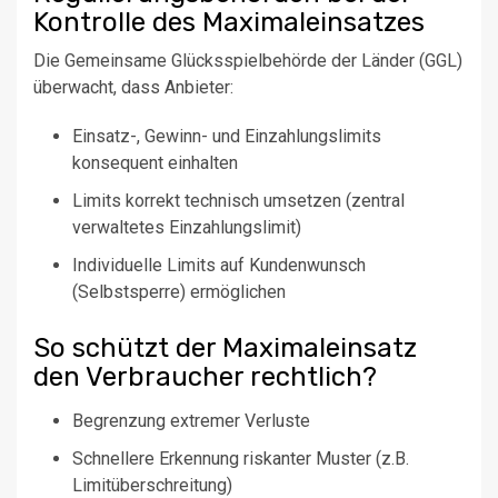
Kontrolle des Maximaleinsatzes
Die Gemeinsame Glücksspielbehörde der Länder (GGL)
überwacht, dass Anbieter:
Einsatz-, Gewinn- und Einzahlungslimits
konsequent einhalten
Limits korrekt technisch umsetzen (zentral
verwaltetes Einzahlungslimit)
Individuelle Limits auf Kundenwunsch
(Selbstsperre) ermöglichen
So schützt der Maximaleinsatz
den Verbraucher rechtlich?
Begrenzung extremer Verluste
Schnellere Erkennung riskanter Muster (z.B.
Limitüberschreitung)