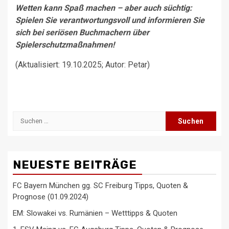
Wetten kann Spaß machen – aber auch süchtig:
Spielen Sie verantwortungsvoll und informieren Sie
sich bei seriösen Buchmachern über
Spielerschutzmaßnahmen!
(Aktualisiert: 19.10.2025; Autor: Petar)
NEUESTE BEITRÄGE
FC Bayern München gg. SC Freiburg Tipps, Quoten &
Prognose (01.09.2024)
EM: Slowakei vs. Rumänien – Wetttipps & Quoten