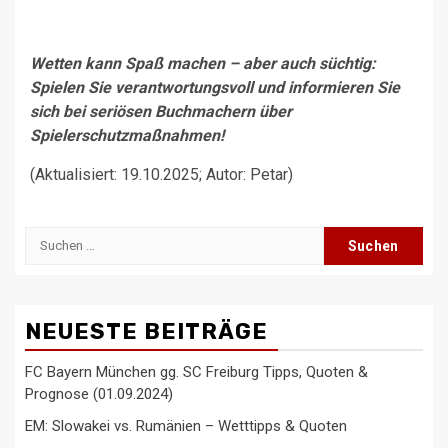
Wetten kann Spaß machen – aber auch süchtig:
Spielen Sie verantwortungsvoll und informieren Sie
sich bei seriösen Buchmachern über
Spielerschutzmaßnahmen!
(Aktualisiert: 19.10.2025; Autor: Petar)
NEUESTE BEITRÄGE
FC Bayern München gg. SC Freiburg Tipps, Quoten &
Prognose (01.09.2024)
EM: Slowakei vs. Rumänien – Wetttipps & Quoten