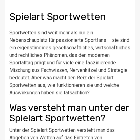
Spielart Sportwetten
Sportwetten sind weit mehr als nur ein
Nebenschauplatz für passionierte Sportfans – sie sind
ein eigenständiges gesellschaftliches, wirtschaftliches
und rechtliches Phänomen, das den modernen
Sportalltag prägt und für viele eine faszinierende
Mischung aus Fachwissen, Nervenkitzel und Strategie
bedeutet. Aber was macht den Reiz der Spielart
Sportwetten aus, wie funktionieren sie und welche
Auswirkungen haben sie tatsächlich?
Was versteht man unter der
Spielart Sportwetten?
Unter der Spielart Sportwetten versteht man das
Abgeben von Wetten auf das Eintreten von