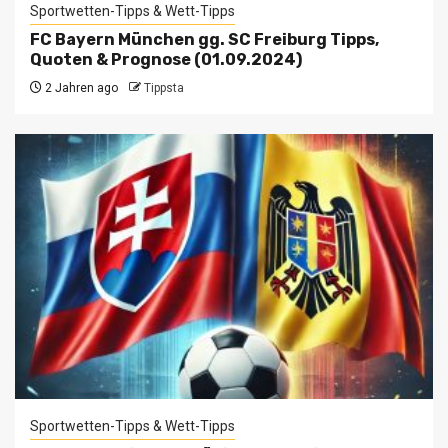
Sportwetten-Tipps & Wett-Tipps
FC Bayern München gg. SC Freiburg Tipps,
Quoten & Prognose (01.09.2024)
2 Jahren ago
Tippsta
Sportwetten-Tipps & Wett-Tipps