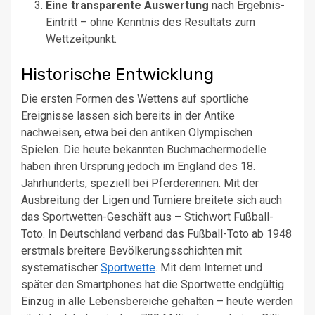
Eine transparente Auswertung
nach Ergebnis-
Eintritt – ohne Kenntnis des Resultats zum
Wettzeitpunkt.
Historische Entwicklung
Die ersten Formen des Wettens auf sportliche
Ereignisse lassen sich bereits in der Antike
nachweisen, etwa bei den antiken Olympischen
Spielen. Die heute bekannten Buchmachermodelle
haben ihren Ursprung jedoch im England des 18.
Jahrhunderts, speziell bei Pferderennen. Mit der
Ausbreitung der Ligen und Turniere breitete sich auch
das Sportwetten-Geschäft aus – Stichwort Fußball-
Toto. In Deutschland verband das Fußball-Toto ab 1948
erstmals breitere Bevölkerungsschichten mit
systematischer
Sportwette
. Mit dem Internet und
später den Smartphones hat die Sportwette endgültig
Einzug in alle Lebensbereiche gehalten – heute werden