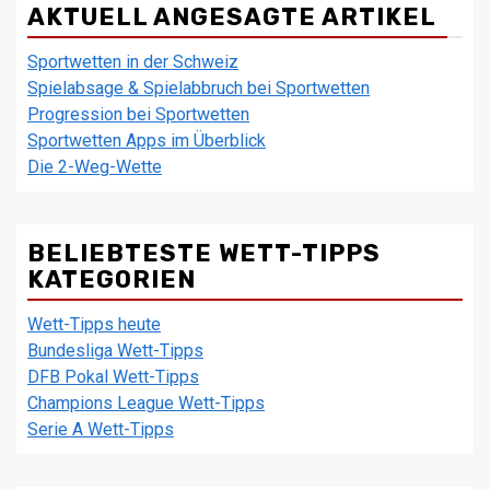
AKTUELL ANGESAGTE ARTIKEL
Sportwetten in der Schweiz
Spielabsage & Spielabbruch bei Sportwetten
Progression bei Sportwetten
Sportwetten Apps im Überblick
Die 2-Weg-Wette
BELIEBTESTE WETT-TIPPS
KATEGORIEN
Wett-Tipps heute
Bundesliga Wett-Tipps
DFB Pokal Wett-Tipps
Champions League Wett-Tipps
Serie A Wett-Tipps