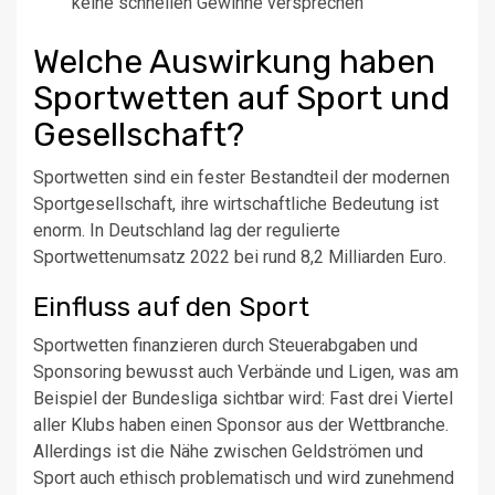
keine schnellen Gewinne versprechen
Welche Auswirkung haben
Sportwetten auf Sport und
Gesellschaft?
Sportwetten sind ein fester Bestandteil der modernen
Sportgesellschaft, ihre wirtschaftliche Bedeutung ist
enorm. In Deutschland lag der regulierte
Sportwettenumsatz 2022 bei rund 8,2 Milliarden Euro.
Einfluss auf den Sport
Sportwetten finanzieren durch Steuerabgaben und
Sponsoring bewusst auch Verbände und Ligen, was am
Beispiel der Bundesliga sichtbar wird: Fast drei Viertel
aller Klubs haben einen Sponsor aus der Wettbranche.
Allerdings ist die Nähe zwischen Geldströmen und
Sport auch ethisch problematisch und wird zunehmend