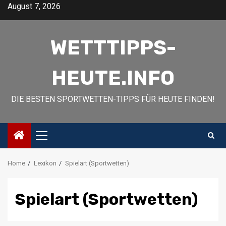
August 7, 2026
WETTTIPPS-
HEUTE.INFO
DIE BESTEN SPORTWETTEN-TIPPS FÜR HEUTE FINDEN!
Home
Lexikon
Spielart (Sportwetten)
Spielart (Sportwetten)