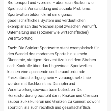
Breitensport und -vereine – aber auch Risiken wie
Spielsucht, Verschuldung und soziale Probleme.
Sportwetten bilden damit ein eigenes
gesellschaftliches System und verdeutlichen
exemplarisch das Wechselspiel zwischen Vernunft,
Unterhaltung und (sozialer wie wirtschaftlicher)
Verantwortung.
Fazit
: Die Spielart Sportwette steht exemplarisch für
den Wandel des modernen Sports hin zu mehr
Ökonomie, stetigem Nervenkitzel und dem Streben
nach Kontrolle über das Ungewisse. Sportwetten
können eine spannende und herausfordernde
Freizeitbeschäftigung sein – vorausgesetzt, sie
werden mit Sachkenntnis, Disziplin und
Verantwortungsbewusstsein betrieben. Die
Herausforderung besteht darin, Risiken und Chancen
sauber zu kalkulieren und Grenzen zu kennen: sowohl
sportlich, als auch rechtlich und gesellschaftlich.