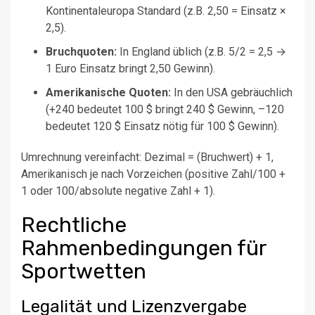
Kontinentaleuropa Standard (z.B. 2,50 = Einsatz ×
2,5).
Bruchquoten:
In England üblich (z.B. 5/2 = 2,5 →
1 Euro Einsatz bringt 2,50 Gewinn).
Amerikanische Quoten:
In den USA gebräuchlich
(+240 bedeutet 100 $ bringt 240 $ Gewinn, –120
bedeutet 120 $ Einsatz nötig für 100 $ Gewinn).
Umrechnung vereinfacht: Dezimal = (Bruchwert) + 1,
Amerikanisch je nach Vorzeichen (positive Zahl/100 +
1 oder 100/absolute negative Zahl + 1).
Rechtliche
Rahmenbedingungen für
Sportwetten
Legalität und Lizenzvergabe