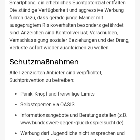
Smartphone, ein erhebliches Suchtpotenzial entfalten.
Die ständige Verfügbarkeit und aggressive Werbung
führen dazu, dass gerade junge Männer mit
ausgeprägtem Risikoverhalten besonders gefährdet
sind. Anzeichen sind Kontrollverlust, Verschulden,
Vernachlässigung sozialer Beziehungen und der Drang,
Verluste sofort wieder ausgleichen zu wollen.
Schutzmaßnahmen
Alle lizenzierten Anbieter sind verpflichtet,
Suchtprävention zu betreiben:
Panik-Knopf und freiwillige Limits
Selbstsperren via OASIS
Informationsangebote und Beratungsstellen (z.B.
www.bundesweit-gegen-gluecksspielsucht.de)
Werbung darf Jugendliche nicht ansprechen und