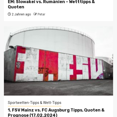
EM: Slowakei vs. Rumänien – Wetttipps &
Quoten
2 Jahren ago
Petar
Sportwetten-Tipps & Wett-Tipps
1. FSV Mainz vs. FC Augsburg Tipps, Quoten &
Prognose (17.02.2024)